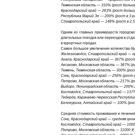
Тюменская область — 333% (рост больше 
Краснодарский край — 263% (рост больше 
Республика Марий Эл — 200% (рост в 3 ра
Ставропольский край — 148% (рост в 2,5 
Одним из главных преимуществ городских
длительных поездок или переездов в отда
в курортных городах.
Самое большое увеличение количества бро
Железноводск, Ставропольский край — пр
Анапа, Краснодарский край — 367% (рост 
Аксаково, Московская область — 367% (ро
Тюмень, Тюменская область — 300% (рост 
Сочи, Краснодарский край — 256% (рост в 
Петрово, Московская область — 217% (ро
Выборг, Ленинградская область — 200% (р
Кисловодск, Ставропольский край — 137% 
Теберда, Карачаево-Черкесская Республик
Белокуриха, Алтайский край — 100% (рост
Средняя стоимость проживания и лечения в
Сочи, Краснодарский край — средняя цена
Кисловодск, Ставропольский край — 1000
Петрово, Московская область — 11000 ₽;