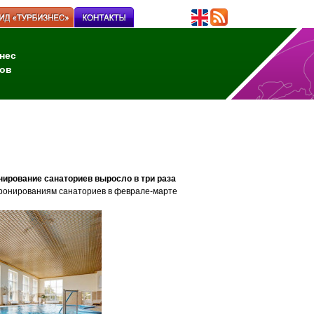
нес
ов
нирование санаториев выросло в три раза
ронированиям санаториев
в феврале-марте