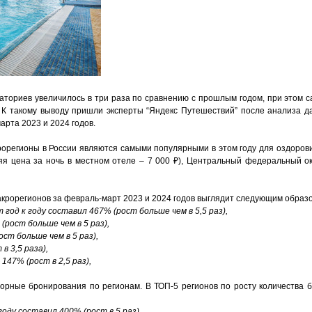
наториев увеличилось в
три
раза по сравнению с прошлым годом, при этом 
 К такому выводу пришли эксперты “Яндекс Путешествий” после анализа 
арта 2023 и 2024 годов.
рорегионы в России являются самыми популярными в этом году для оздоров
 цена за ночь в местном отеле – 7 000 ₽), Центральный федеральный окр
крорегионов за февраль-март 2023 и 2024 годов выглядит следующим образ
од к году составил 467% (рост больше чем в 5,5 раз),
рост больше чем в 5 раз),
ст больше чем в 5 раз),
 3,5 раза),
47% (рост в 2,5 раз),
орные бронирования по регионам. В ТОП-5 регионов по росту количества 
оду составил 400% (рост в 5 раз),