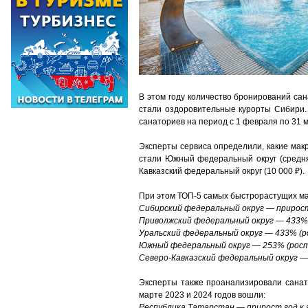
В этом году количество бронирований са
стали оздоровительные курорты Сибири.
санаториев на период с 1 февраля по 31 м
Эксперты сервиса определили, какие мак
стали Южный федеральный округ (средняя
Кавказский федеральный округ (10 000 ₽).
При этом ТОП-5 самых быстрорастущих ма
Сибирский федеральный округ — прирост г
Приволжский федеральный округ — 433% (
Уральский федеральный округ — 433% (ро
Южный федеральный округ — 253% (рост в
Северо-Кавказский федеральный округ — 1
Эксперты также проанализировали санат
марте 2023 и 2024 годов вошли:
Республика Татарстан — прирост год к г