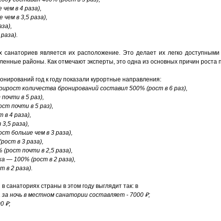
чем в 4 раза),
чем в 3,5 раза),
за),
раза).
 санаториев является их расположение. Это делает их легко доступными 
ленные районы. Как отмечают эксперты, это одна из основных причин роста
нирований год к году показали курортные направления:
ирост количества бронирований составил 500% (рост в 6 раз),
почти в 5 раз),
ст почти в 5 раз),
в 4 раза),
3,5 раза),
ст больше чем в 3 раза),
ост в 3 раза),
(рост почти в 2,5 раза),
а — 100% (рост в 2 раза),
 в 2 раза).
 санаториях страны в этом году выглядит так: в
 за ночь в местном санатории составляет - 7000 ₽;
0 ₽;