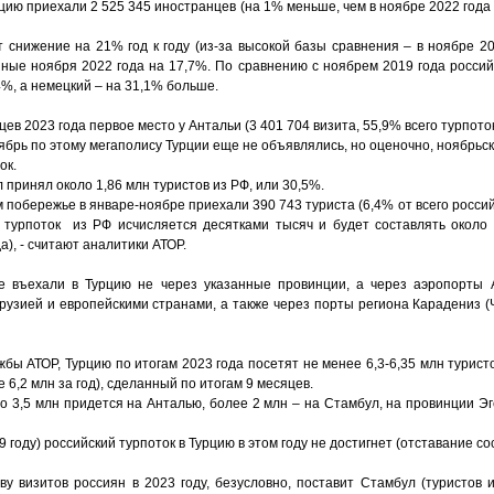
цию приехали 2 525 345 иностранцев (на 1% меньше, чем в ноябре 2022 года 
 снижение на 21% год к году (из-за высокой базы сравнения – в ноябре 20
ные ноября 2022 года на 17,7%. По сравнению с ноябрем 2019 года российс
4%, а немецкий – на 31,1% больше.
цев 2023 года первое место у Антальи (3 401 704 визита, 55,9% всего турпоток
ябрь по этому мегаполису Турции еще не объявлялись, но оценочно, ноябрьск
ок.
принял около 1,86 млн туристов из РФ, или 30,5%.
 побережье в январе-ноябре приехали 390 743 туриста (6,4% от всего россий
 турпоток из РФ исчисляется десятками тысяч и будет составлять около 
а), - считают аналитики АТОР.
е въехали в Турцию не через указанные провинции, а через аэропорты А
Грузией и европейскими странами, а также через порты региона Карадениз 
бы АТОР, Турцию по итогам 2023 года посетят не менее 6,3-6,35 млн туристо
6,2 млн за год), сделанный по итогам 9 месяцев.
ло 3,5 млн придется на Анталью, более 2 млн – на Стамбул, на провинции Эг
9 году) российский турпоток в Турцию в этом году не достигнет (отставание с
ву визитов россиян в 2023 году, безусловно, поставит Стамбул (туристов 