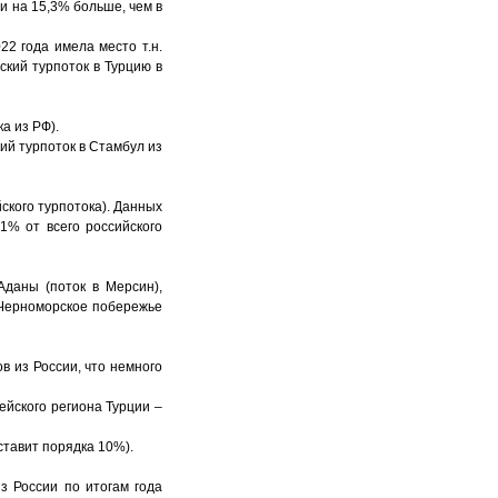
и на 15,3% больше, чем в
22 года имела место т.н.
кий турпоток в Турцию в
а из РФ).
ий турпоток в Стамбул из
ского турпотока). Данных
1% от всего российского
даны (поток в Мерсин),
(Черноморское побережье
в из России, что немного
ейского региона Турции –
оставит порядка 10%).
из России по итогам года