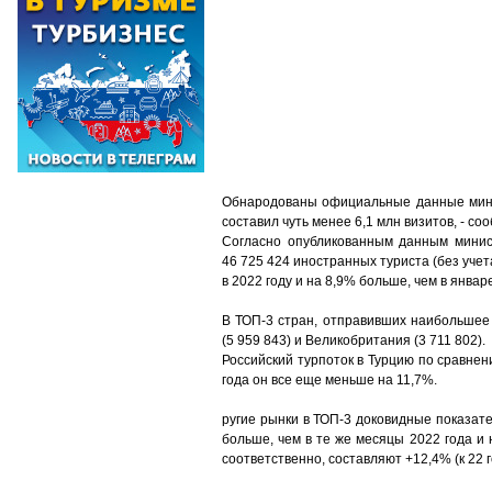
Обнародованы официальные данные минкул
составил чуть менее 6,1 млн визитов,
- c
оо
Согласно опубликованным данным министе
46 725 424 иностранных туриста (без учет
в 2022 году и на 8,9% больше, чем в январ
В ТОП-3 стран, отправивших наибольшее 
(5 959 843) и Великобритания (3 711 802).
Российский турпоток в Турцию по сравне
года он все еще меньше на 11,7%.
ругие рынки в ТОП-3 доковидные показате
больше, чем в те же месяцы 2022 года и
соответственно, составляют +12,4% (к 22 го