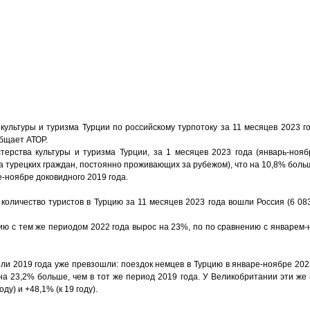
ьтуры и туризма Турции по российскому турпотоку за 11 месяцев 2023 го
бщает АТОР.
рства культуры и туризма Турции, за 1 месяцев 2023 года (январь-ноябр
а турецких граждан, постоянно проживающих за рубежом), что на 10,8% больш
е-ноябре доковидного 2019 года.
количество туристов в Турцию за 11 месяцев 2023 года вошли Россия (6 08
нию с тем же периодом 2022 года вырос на 23%, по по сравнению с январем
ли 2019 года уже превзошли: поездок немцев в Турцию в январе-ноябре 202
 на 23,2% больше, чем в тот же период 2019 года. У Великобритании эти ж
ду) и +48,1% (к 19 году).