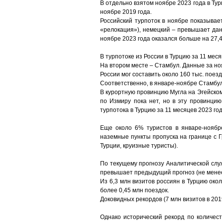
В отдельно взятом ноябре 2023 года в Тур
ноябре 2019 года.
Российский турпоток в ноябре показывает
«релокация»), немецкий – превышает дан
ноябре 2023 года оказался больше на 27,
В турпотоке из России в Турцию за 11 меся
На втором месте – Стамбул. Данные за но
России мог составить около 160 тыс. поезд
Соответственно, в январе-ноябре Стамбул 
В курортную провинцию Мугла на Эгейском
по Измиру пока нет, но в эту провинцию
турпотока в Турцию за 11 месяцев 2023 год
Еще около 6% туристов в январе-ноябр
наземные пункты пропуска на границе с 
Турции, круизные туристы).
По текущему прогнозу Аналитической служ
превышает предыдущий прогноз (не менее 
Из 6,3 млн визитов россиян в Турцию око
более 0,45 млн поездок.
Доковидных рекордов (7 млн визитов в 201
Однако исторический рекорд по количест