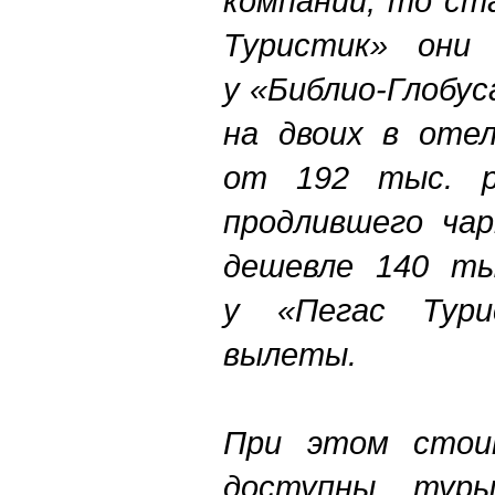
компаний, то ст
Туристик» они 
у «Библио-Глобу
на двоих в отель
от 192 тыс. р
продлившего ча
дешевле 140 ты
у «Пегас Тур
вылеты.
При этом стои
доступны тур