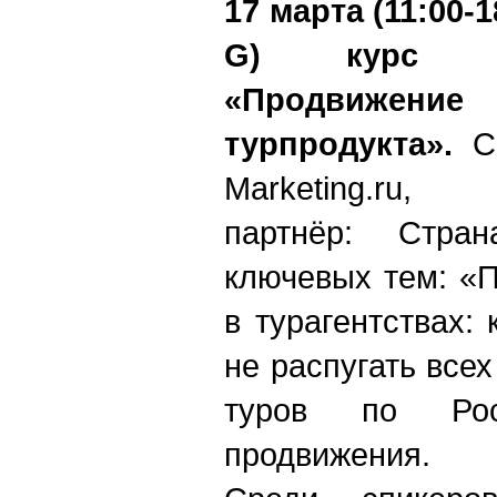
17 марта (11:00-
G
) кур
«Продвижен
турпродукта».
Со
Marketing
.
ru
, И
партнёр: Стра
ключевых тем: «
в турагентствах: 
не распугать все
туров по Ро
продвижения.