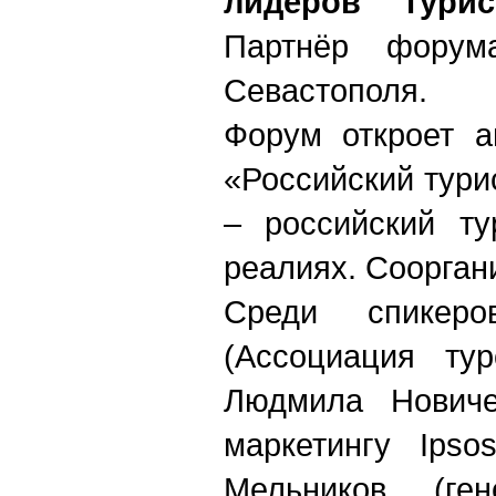
лидеров турис
Партнёр форум
Севастополя.
Форум откроет а
«Российский тури
– российский ту
реалиях. Соорган
Среди спикер
(Ассоциация тур
Людмила Новиче
маркетингу
Ipso
Мельников (ген