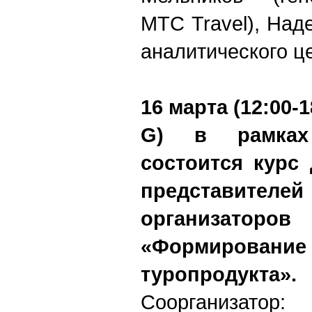
МТС
Travel
), Над
аналитического ц
16 марта (12:00-
G
) в рамк
состоится курс 
представителей
организатор
«Формировани
туропродукта».
Соорганизато