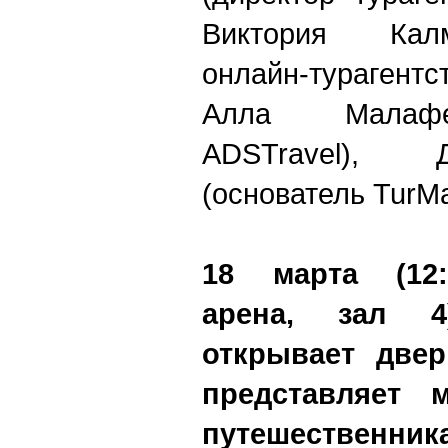
Виктория Кал
онлайн-тураге
Алла Малафе
ADSTravel
), Д
(основатель
TurMa
18 марта (12:
арена, зал
открывает две
представляет 
путешественни