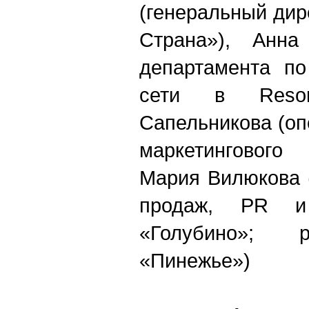
(генеральный ди
Страна»), Анна
департамента по
сети в
Resor
Сапельникова (о
маркетингового
Мария Вилюкова 
продаж,
PR
и 
«Голубино»; 
«Пинежье»)