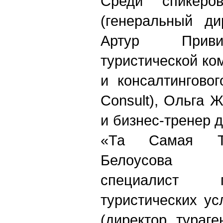
Среди спикеро
(генеральный ди
Артур Приви
туристической к
и консалтингово
Consult
), Ольга Ж
и бизнес-тренер д
«Та Самая Ту
Белоусов
специалист 
туристических ус
(директор тураге