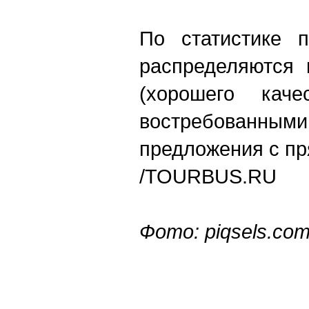
По статистике п
распределяются 
(хорошего кач
востребованным
предложения с п
/
TOURBUS.RU
Фото:
piqsels.co