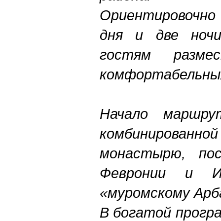
Ориентировочно 
дня и две ноч
гостям разм
комфортабельных
Начало маршр
комбинированн
монастырю, по
Февронии и И
«муромскому Арба
В богатой прогр