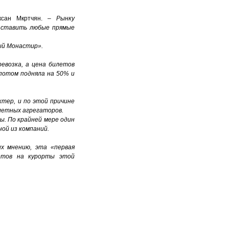
ксан Мкртчян. –
Рынку
о ставить любые прямые
ный Монастир».
евозка, а цена билетов
 потом подняла на 50% и
ктер, и по этой причине
илетных агрегаторов.
ы. По крайней мере один
ой из компаний.
х мнению, эта «первая
летов на курорты этой