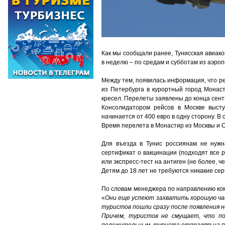
Как мы сообщали ранее, Тунисская авиак
в неделю – по средам и субботам из аэроп
Между тем, появилась информация, что рейс
из Петербурга в курортный город Монаст
кресел. Перелеты заявлены до конца сент
Консолидатором рейсов в Москве высту
начинается от 400 евро в одну сторону. В 
Время перелета в Монастир из Москвы и С
Для въезда в Тунис россиянам не нужн
сертификат о вакцинации (подходят все р
или экспресс-тест на антиген (не более, че
Детям до 18 лет не требуются никакие сер
По словам менеджера по направлению ком
«
Они еще успеют захватить хорошую част
туристов пошли сразу после появления н
Причем, туристов не смущает, что п