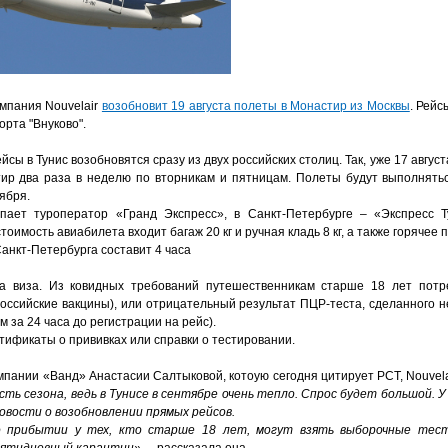
омпания Nouvelair
возобновит 19 августа полеты в Монастир из Москвы
. Рей
орта "Внуково".
ы в Тунис возобновятся сразу из двух российских столиц. Так, уже 17 август
ир два раза в неделю по вторникам и пятницам. Полеты будут выполнятьс
ября.
пает туроператор «Гранд Экспресс», в Санкт-Петербурге – «Экспресс Т
стоимость авиабилета входит багаж 20 кг и ручная кладь 8 кг, а также горячее 
анкт-Петербурга составит 4 часа
а виза. Из ковидных требований путешественникам старше 18 лет потр
оссийские вакцины), или отрицательный результат ПЦР-теста, сделанного не
м за 24 часа до регистрации на рейс).
тификаты о прививках или справки о тестировании.
пании «Ванд» Анастасии Салтыковой, котоую сегодня цитирует РСТ, Nouvela
ь сезона, ведь в Тунисе в сентябре очень тепло. Спрос будет большой. У 
овости о возобновлении прямых рейсов.
о прибытии у тех, кто старше 18 лет, могут взять выборочные тест