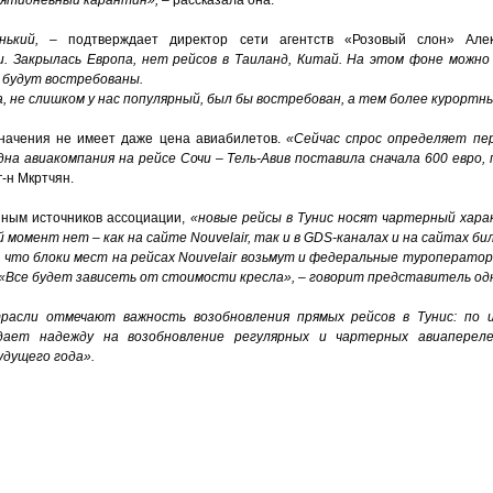
ятидневный карантин», –
рассказала она.
енький,
– подтверждает директор сети агентств «Розовый слон» Але
. Закрылась Европа, нет рейсов в Таиланд, Китай. На этом фоне можн
и будут востребованы.
а, не слишком у нас популярный, был бы востребован, а тем более курорт
 значения не имеет даже цена авиабилетов.
«Сейчас спрос определяет пер
на авиакомпания на рейсе Сочи – Тель-Авив поставила сначала 600 евро,
 г-н Мкртчян.
анным источников ассоциации,
«новые рейсы в Тунис носят чартерный хара
 момент нет – как на сайте Nouvelair, так и в GDS-каналах и на сайтах б
 что блоки мест на рейсах Nouvelair возьмут и федеральные туроператор
 «Все будет зависеть от стоимости кресла», – говорит представитель одн
асли отмечают важность возобновления прямых рейсов в Тунис: по и
 дает надежду на возобновление регулярных и чартерных авиапере
удущего года».