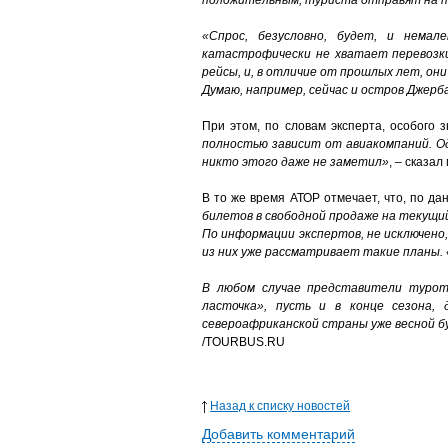
положительным, туриста отправят на п
«Спрос, безусловно, будет, и немал
катастрофически не хватает перевозки
рейсы, и, в отличие от прошлых лет, он
Думаю, например, сейчас и остров Джерб
При этом, по словам эксперта, особого
полностью зависит от авиакомпаний. Од
никто этого даже не заметил»
, – сказал
В то же время АТОР отмечает, что, по д
билетов в свободной продаже на текущий
По информации экспертов, не исключено,
из них уже рассматривает такие планы.
В любом случае представители туротр
ласточка», пусть и в конце сезона,
североафриканской страны уже весной б
/TOURBUS.RU
Назад к списку новостей
Добавить комментарий