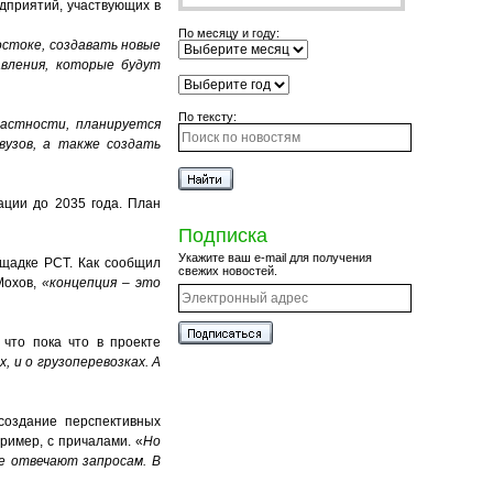
дприятий, участвующих в
По месяцу и году:
остоке, создавать новые
авления, которые будут
По тексту:
частности, планируется
вузов, а также создать
ации до 2035 года. План
Подписка
Укажите ваш e-mail для получения
щадке РСТ. Как сообщил
свежих новостей.
Мохов,
«концепция – это
 что пока что в проекте
, и о грузоперевозках. А
создание перспективных
ример, с причалами. «
Но
е отвечают запросам. В