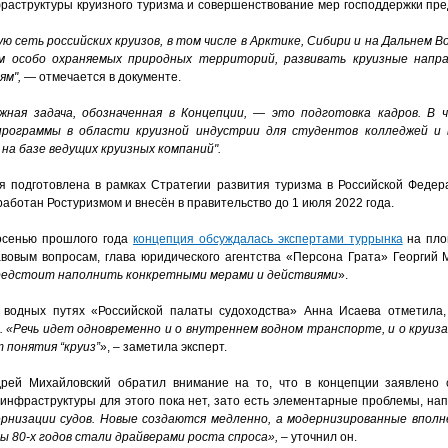
раструктуры круизного туризма и совершенствование мер господдержки пре
 сеть российских круизов, в том числе в Арктике, Сибири и на Дальнем В
м особо охраняемых природных территорий, развивать круизные напр
ям",
— отмечается в документе.
жная задача, обозначенная в Концепции, — это подготовка кадров. В 
рограммы в области круизной индустрии для студентов колледжей и 
 на базе ведущих круизных компаний".
я подготовлена в рамках Стратегии развития туризма в Российской Федер
аботан Ростуризмом и внесён в правительство до 1 июля 2022 года.
осенью прошлого года
концепция обсуждалась экспертами туррынка
на пло
авовым вопросам, глава юридического агентства «Персона Грата» Георгий 
предстоит наполнить конкретными мерами и действиями
».
 водных путях «Российской палаты судоходства» Анна Исаева отметила,
 «Речь идет одновременно и о внутреннем водном транспорте, и о круизах
 понятия “круиз”
», – заметила эксперт.
ей Михайловский обратил внимание на то, что в концепции заявлено 
инфраструктуры для этого пока нет, зато есть элементарные проблемы, нап
рнизации судов. Новые создаются медленно, а модернизированные вполн
 80-х годов стали драйверами роста спроса»,
– уточнил он.