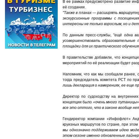
В ее рамках предусмотрено развитие инф
её создании.
"Также в планах — расширять маршрутную
экскурсионные программы с посещение
интересны не только взрослым, но и дет
По данным пресс-службы, "
ещё одна ва
усовершенствовать образовательные п
площадки для их практического обучения
В правительстве добавили, что
к
онцепци
мероприятий по её реализации будет разр
Напомним, что как мы сообщали ранее, 
тогда председатель комитета РСТ по пр
лишь декларация о намерениях, ее еще 
Директор по судоходству на внутренних
концепции было
«очень много путаницы».
все это оттого, что в законе вообще нет
Гендиректор компании «Инфофлот» Андр
круизных маршрутов по стране, при этом 
мы однозначно поддерживаем идею моде
этом сезоне именно обновленные лайнеры