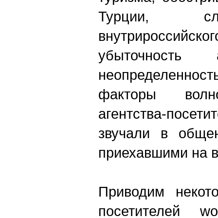
Турции, сл
внутрироссий
убыточность а
неопределенност
факторы волн
агентства-посе
звучали в общен
приехавшими на в
Приводим некото
посетителей w