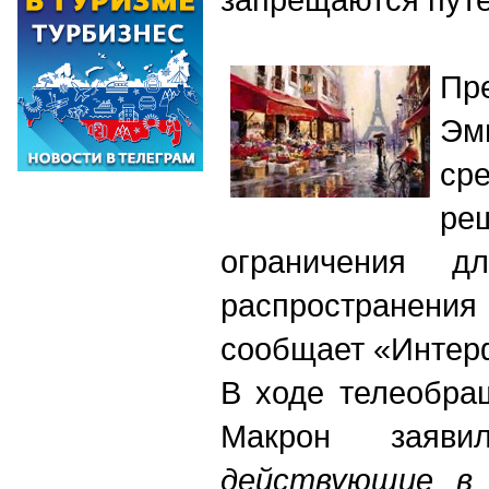
Пр
Эм
с
ре
ограничения д
распространен
сообщает «Интер
В ходе телеобра
Макрон заяв
действующие в 