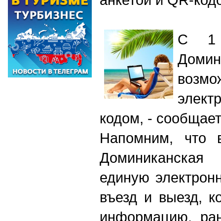
С 1 
Дом
возм
элект
кодом,
- c
ообщает
Напомним, что 
Доминиканская
единую электрон
въезд и выезд, к
информацию, ра