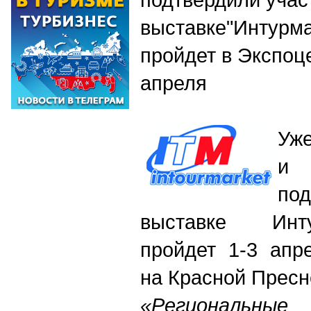
выставке"Интурма
пройдет в Экспоц
апреля
Уж
и
по
выставке Инту
пройдет 1-3 апр
на Красной Пресн
«Региональные