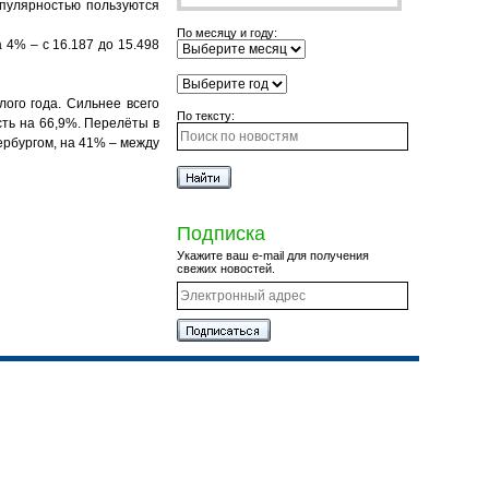
опулярностью пользуются
По месяцу и году:
а 4% – с 16.187 до 15.498
ого года. Сильнее всего
По тексту:
есть
на 66,9%
. П
ерел
ё
ты в
рбургом, на 41% – между
Подписка
Укажите ваш e-mail для получения
свежих новостей.