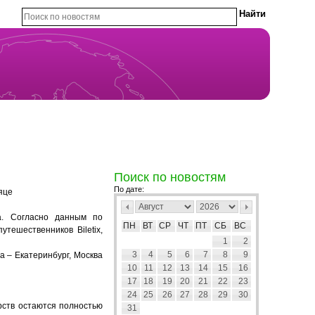
Поиск по новостям
По дате:
яце
да.
Согласно
данны
м
по
ПН
ВТ
СР
ЧТ
ПТ
СБ
ВС
утешественников Biletix
,
1
2
3
4
5
6
7
8
9
 – Екатеринбург, Москва
10
11
12
13
14
15
16
17
18
19
20
21
22
23
24
25
26
27
28
29
30
рств остаются полностью
31