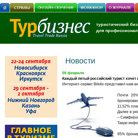
туристический биз
для профессионал
Новости
08 февраля
Каждый пятый российский турист хочет 
И
нтернет-сервис Biletix представил нам 
Почти 20%
бронирова
11,52%
пла
Далее в ре
– Симфероп
Такую инфо
95% бронир