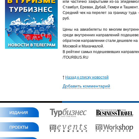
или частично закрытыми из-за эпидемио
Стамбул, Ереван, Дубай, Гюмри
и
Ташкент.
Средний чек на перелет за границу туда 
руб.
Цены на авиабилеты по многим
внутре
среди внутренних направлений
подешевел
обратном направлении стали дешевле на 
Москвой и Махачкалой.
В рейтинг самых подешевевших направлен
/
TOURBUS.RU
Назад к списку новостей
Добавить комментарий