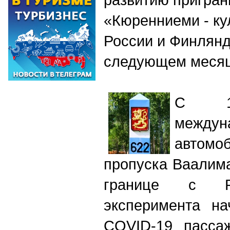
«Кюренниеми - ку
России и Финлянд
следующем меся
С 1
междун
автом
пропуска Ваалим
границе с 
эксперимента на
COVID-19 пасса