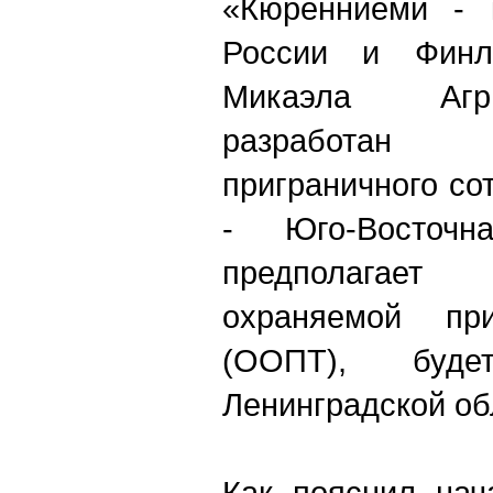
«Кюренниеми - к
России и Финл
Микаэла Агр
разработан
приграничного со
- Юго-Восточ
предполагает
охраняемой при
(ООПТ), буд
Ленинградской обл
Как пояснил нач