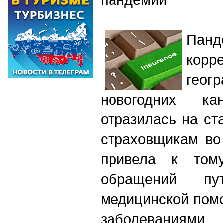
Пан
корр
геог
новогодних к
отразилась на ст
страховщикам во
привела к тому
обращений пут
медицинской пом
заболевания