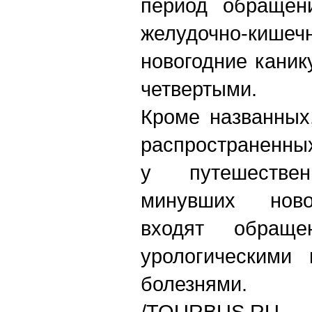
период обращен
желудочно-ки
новогодние каник
четвертыми.
Кроме названных
распространенны
у путешестве
минувших ново
входят обраще
урологическими 
болезнями.
/
TOURBUS.RU