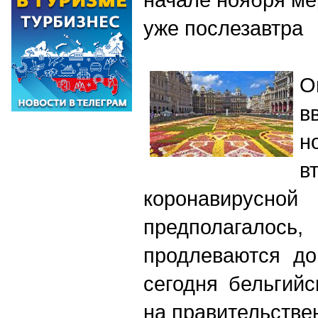
уже послезавтра
О
в
н
в
коронавирусн
предполагалос
продлеваются до
сегодня бельгий
на правительстве