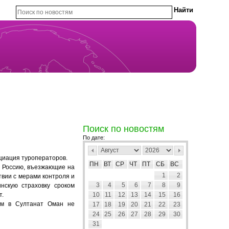
Поиск по новостям
По дате:
циация туроператоров.
ПН
ВТ
СР
ЧТ
ПТ
СБ
ВС
я Россию, въезжающие на
1
2
твии с мерами контроля и
3
4
5
6
7
8
9
нскую страховку сроком
т.
10
11
12
13
14
15
16
ом в Султанат Оман не
17
18
19
20
21
22
23
24
25
26
27
28
29
30
31