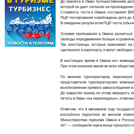
До прилета в Оман путешественники долж
которой он дает согласие на прохождение
Стоимость теста в Омане составляет
$
6
ПЦР-тестирования освобождены дети до 1
В ожидании результатов ПЦР-теста (обычн
Условия пребывания в Омане разняться в
свободы передвижения больше в сравнении
Так, иностранцы, которые приезжают на 
сделанного в аэропорту, и могут свободн
В настоящее время в Омане нет коменда
При этом ношение маски во всех обществ
По мнению туроператоров, перезапуск
представители туроператорских компан
возобновлении прямого авиасообщения из
До закрытия границ по этому маршруту л
лететь в Оман «на перекладных»
,
отмечае
Отметим, что в минувшем году государств
российских туристов во многом повл
Министерства туризма Омана в России
Air",
— сообщиили нам в конце прошлого го