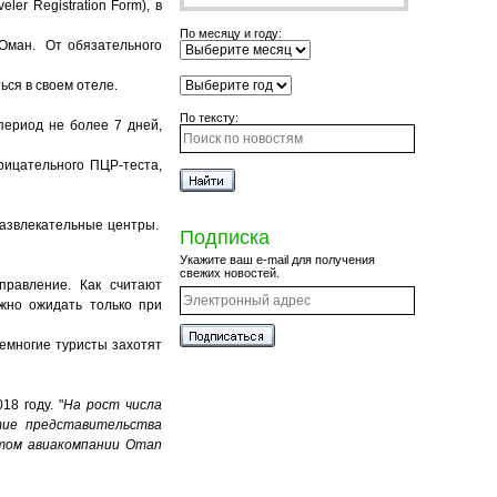
r Registration Form), в
По месяцу и году:
 Оман. От обязательного
ься в своем отеле.
По тексту:
период не более 7 дней,
рицательного ПЦР-теста,
развлекательные центры.
Подписка
Укажите ваш e-mail для получения
свежих новостей.
правление. Как считают
жно ожидать только при
емногие туристы захотят
18 году. "
На рост числа
тие представительства
атом авиакомпании Oman