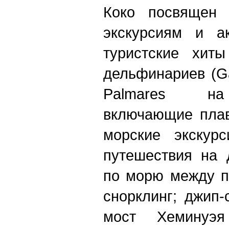
Коко посвящен 
экскурсиям и ак
туристские хит
дельфинариев (Ga
Palmares на 
включающие плав
морские экскурс
путешествия на 
по морю между п
снорклинг; джип
мост Хеминуэ