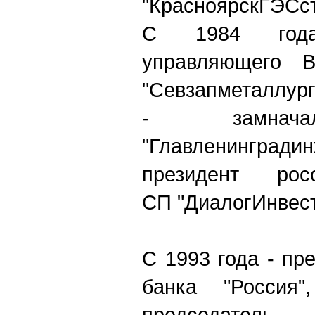
"КрасноярскГЭСст
С 1984 года
управляющего В
"Севзапметаллург
- замначал
"Главленинградинж
президент росси
СП "ДиалогИнвест
С 1993 года - пр
банка "Россия
председатель