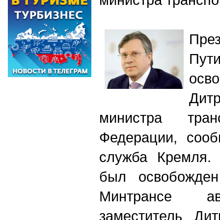
Пре
Пут
осв
Дит
министра тран
Федерации, сооб
служба Кремля
был освобожден
Минтрансе ав
заместитель Ди