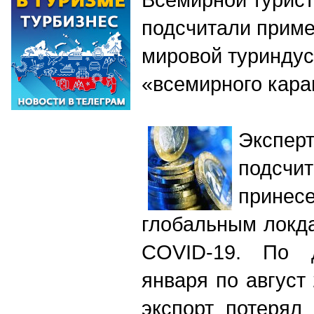
подсчитали прим
мировой туриндус
«всемирного кара
Экспе
подсч
прине
глобальным локд
COVID-19. По
января по август 
экспорт потерял