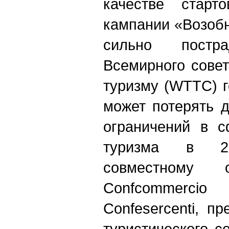
качестве старт
кампании «Возобн
сильно постр
Всемирного сове
туризму (WTTC) г
может потерять д
ограничений в с
туризма в 2
совместному о
Confcommerci
Confesercenti, п
туристического с