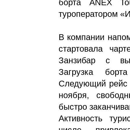
борта ANEX To
туроператором «И
В компании напом
стартовала чарт
Занзибар с вы
Загрузка борт
Следующий рейс 
ноября, свобод
быстро заканчива
Активность тури
числе привлек