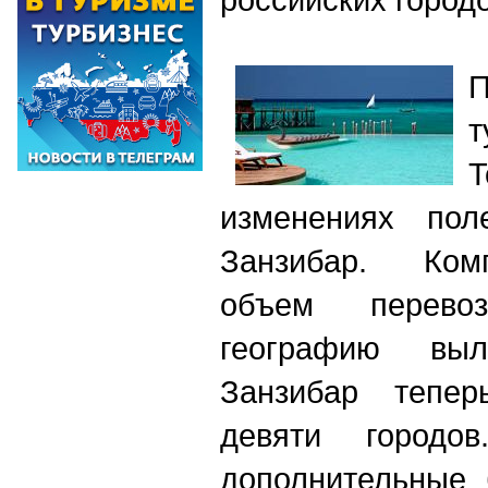
П
изменениях пол
Занзибар. Ком
объем перево
географию выл
Занзибар тепе
девяти
городов
дополнительные 