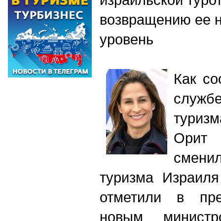
возвращению ее 
уровень
Как со
служ
туриз
Орит
сменил
туризма Израиля
отметили в пр
новым министр