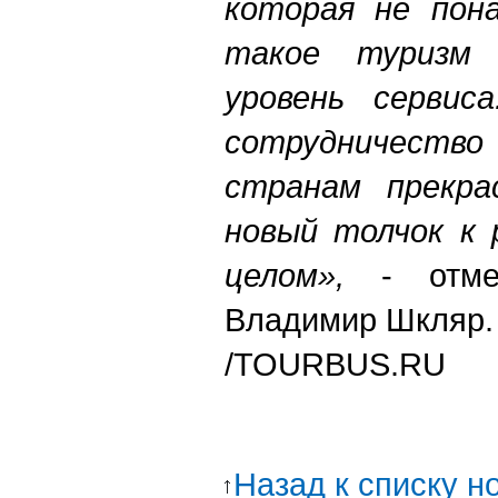
которая не пон
такое туризм
уровень сервис
сотрудничеств
странам прекр
новый толчок к 
целом»,
- отм
Владимир Шкляр.
/
TOURBUS.RU
Назад к списку н