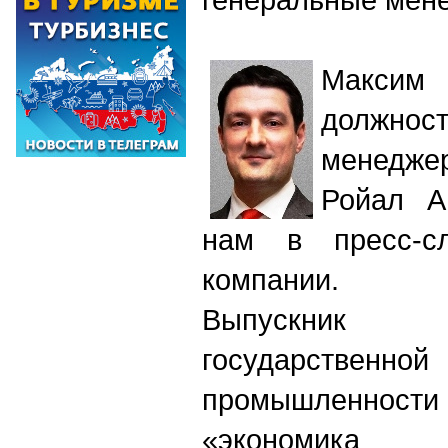
Максим 
должно
менедже
Ройал А
нам в пресс-с
компании.
Выпускник
государственно
промышленности
«экономика