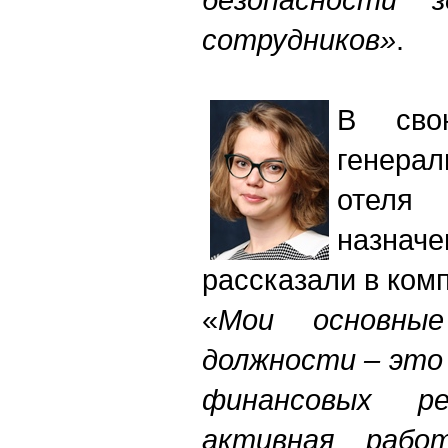
сотрудников»
.
В сво
генера
отеля
назнач
рассказали в ком
«
Мои основны
должности – это
финансовых ре
активная рабо