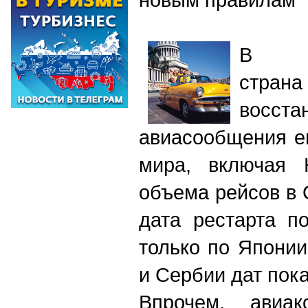
В с
страна
восста
авиасообщения е
мира, включая 
объема рейсов в 
дата рестарта п
только по Японии
и Сербии дат пока
Впрочем, авиа