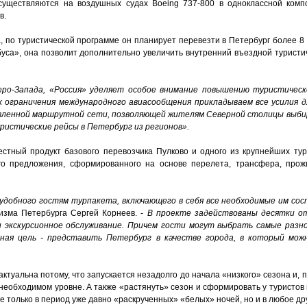
уществляются на воздушных судах Boeing 737-800 в одноклассной компо
в.
, по туристической программе он планирует перевезти в Петербург более 8 т
уса», она позволит дополнительно увеличить внутренний въездной туристич
еро-Запада, «Россия» уделяет особое внимание повышению туристичес
х ограничения международного авиасообщения прикладываем все усилия 
твленной маршрутной сети, позволяющей жителям Северной столицы выби
ристические рейсы в Петербург из регионов».
естный продукт базового перевозчика Пулково и одного из крупнейших ту
го предложения, сформированного на основе перелета, трансфера, прож
 удобного гостям турпакета, включающего в себя все необходимые им со
изма Петербурга Сергей Корнеев. -
В проекте задействованы десятки от
и экскурсионное обслуживание. Причем гости могут выбрать самые разн
ная цель - представить Петербург в качестве города, в который можн
ктуальна потому, что запускается незадолго до начала «низкого» сезона и, п
 необходимом уровне. А также «растянуть» сезон и сформировать у туристов
не только в период уже давно «раскрученных» «белых» ночей, но и в любое др