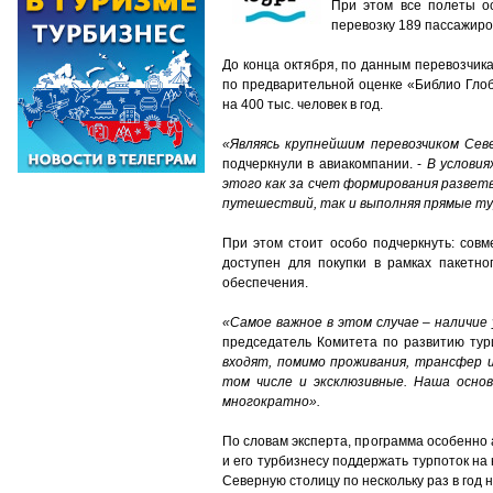
При этом все полеты ос
перевозку 189 пассажиро
До конца октября, по данным перевозчика
по предварительной оценке «Библио Глоб
на 400 тыс. человек в год.
«Являясь крупнейшим перевозчиком Сев
подчеркнули в авиакомпании. -
В условия
этого как за счет формирования разве
путешествий, так и выполняя прямые ту
При этом стоит особо подчеркнуть: совм
доступен для покупки в рамках пакетно
обеспечения.
«Самое важное в этом случае – наличие
председатель Комитета по развитию тур
входят, помимо проживания, трансфер 
том числе и эксклюзивные. Наша основ
многократно».
По словам эксперта, программа особенно а
и его турбизнесу поддержать турпоток на
Северную столицу по нескольку раз в год 