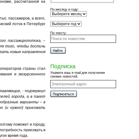
новке, рассчитанной на
По месяцу и году:
ыс. пассажиров, а всего,
еский поток в Петербург
По тексту:
кого пассажиропотока,
–
для того, чтобы достичь
рать новые направления
Подписка
роператоров страны стал
Укажите ваш e-mail для получения
ивания и экскурсионного
свежих новостей.
ставляющие,
- подчеркнул
елей города, а в пакет
ообразные варианты – в
о (и нужно!) приезжать
оэтому поможет и городу,
 потребность приезжать в
угое время года.