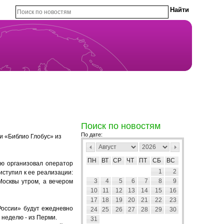
Поиск по новостям
По дате:
и «Библио Глобус» из
ПН
ВТ
СР
ЧТ
ПТ
СБ
ВС
ую организовал оператор
1
2
иступил к ее реализации:
3
4
5
6
7
8
9
Москвы утром, а вечером
10
11
12
13
14
15
16
17
18
19
20
21
22
23
России» будут ежедневно
24
25
26
27
28
29
30
 неделю - из Перми.
31