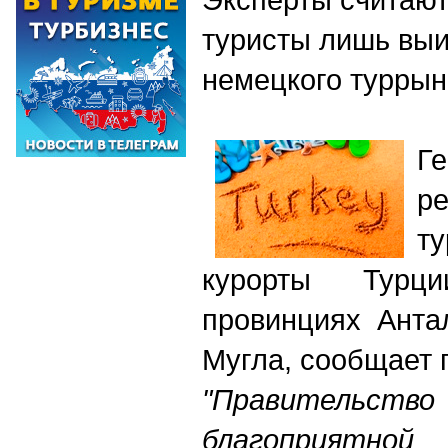
туристы лишь выи
немецкого туррын
Г
р
т
курорты Турц
провинциях Анта
Мугла, сообщает п
"Правительство 
благоприятной 