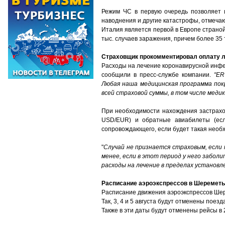
Режим ЧС в первую очередь позволяет и
наводнения и другие катастрофы, отмеча
Италия является первой в Европе страной
тыс. случаев заражения, причем более 35
Страховщик прокомментировал оплату л
Расходы на лечение коронавирусной инфе
сообщили в пресс-службе компании.
"ER
Любая наша медицинская программа пок
всей страховой суммы, в том числе мед
При необходимости нахождения застрахо
USD/EUR) и обратные авиабилеты (есл
сопровождающего, если будет такая необ
"
Случай не признается страховым, если 
менее, если в этот период у него забол
расходы на лечение в пределах установл
Расписание аэроэкспрессов в Шереметь
Расписание движения аэроэкспрессов Шере
Так, 3, 4 и 5 августа будут отменены поезд
Также в эти даты будут отменены рейсы в 2