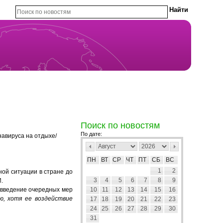
Поиск по новостям
По дате:
навируса на отдыхе/
ПН
ВТ
СР
ЧТ
ПТ
СБ
ВС
1
2
ой ситуации в стране до
3
4
5
6
7
8
9
.
 введение очередных мер
10
11
12
13
14
15
16
ю, хотя ее воздействие
17
18
19
20
21
22
23
24
25
26
27
28
29
30
31