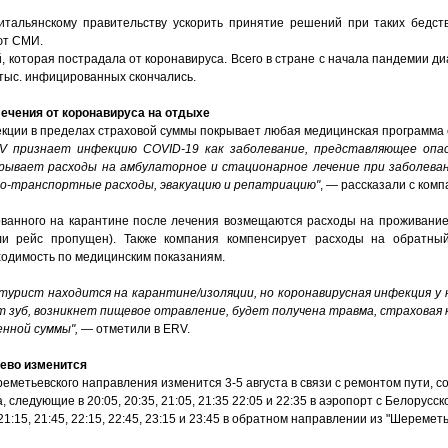
тальянскому правительству ускорить принятие решений при таких бедств
ют СМИ.
, которая пострадала от коронавируса. Всего в стране с начала пандемии д
 тыс. инфицированных скончались.
ечения от коронавируса на отдыхе
кции в пределах страховой суммы покрывает любая медицинская программа 
V признает инфекцию COVID-19 как заболевание, представляющее опа
рывает расходы на амбулаторное и стационарное лечение при заболеван
ико-транспортные расходы, эвакуацию и репатриацию"
, — рассказали с комп
ванного на карантине после лечения возмещаются расходы на проживание
и рейс пропущен). Также компания компенсирует расходы на обратны
ходимость по медицинским показаниям.
турист находится на карантине/изоляции, но коронавирусная инфекция у н
ит зуб, возникнет пищевое отравление, будет получена травма, страховая
енной суммы",
— отметили в ERV.
ево изменится
метьевского направления изменится 3-5 августа в связи с ремонтом пути, с
а, следующие в 20:05, 20:35, 21:05, 21:35 22:05 и 22:35 в аэропорт с Белорусск
1:15, 21:45, 22:15, 22:45, 23:15 и 23:45 в обратном направлении из "Шереметь