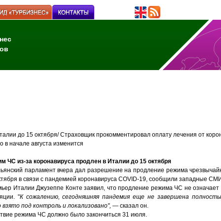
нес
ов
талии до 15 октября/ Страховщик прокомментировал оплату лечения от коро
 в начале августа изменитс
я
м ЧС из-за коронавируса продлен в Италии до 15 октября
ьянский парламент вчера дал разрешение на продление режима чрезвычайн
ктября в связи с пандемией коронавируса COVID-19, сообщили западные СМИ
ьер Италии Джузеппе Конте заявил, что продление режима ЧС не означает
яции. "
К сожалению, сегодняшняя пандемия еще не завершена полность
 взято под контроль и локализовано",
— сказал он.
твие режима ЧС должно было закончиться 31 июля.