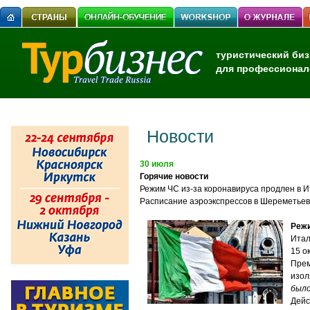
туристический биз
для профессионал
Новости
30 июля
Горячие новости
Режим ЧС из-за коронавируса продлен в И
Расписание аэроэкспрессов в Шереметьево
Режи
Итал
15 о
Прем
изол
было
Дейс