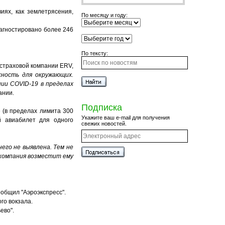
иях, как землетрясения,
По месяцу и году:
иагностировано более 246
По тексту:
страховой компании ERV,
сность для окружающих.
ии COVID-19 в пределах
ании.
Подписка
 (в пределах лимита 300
Укажите ваш e-mail для получения
й авиабилет для одного
свежих новостей.
его не выявлена. Тем не
 компания возместит ему
ообщил "Аэроэкспресс".
ого вокзала.
ево".