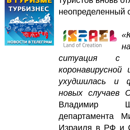
неопределенный 
«
н
ситуация с р
коронавирусной 
ухудшилась и 
новых случаев C
Владимир Ш
департамента Ми
Израиля в РФ и 