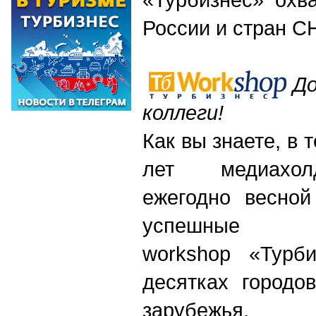
России и стран С
Д
коллеги!
Как вы знаете, в 
лет медиахол
ежегодно весной
успешные пр
w
orkshop «Турб
десятках городо
зарубежья.