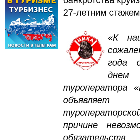
27-летним стажем
«К на
сожал
года 
дне
туроператора «
объявляет 
туроператорско
причине невозм
обязательств