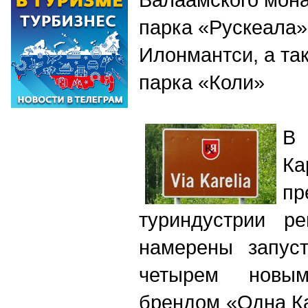
парка «Рускеала»
Илонмантси, а та
парка «Коли»
В 
Ка
пр
туриндустрии р
намерены запуст
четырем новы
брендом «Одна Ка