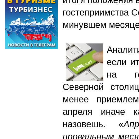
гостеприимства С
минувшем месяц
Аналит
если ит
на го
Северной столиц
менее приемлем
апреля иначе к
назовешь. «
А
п
провальным меся