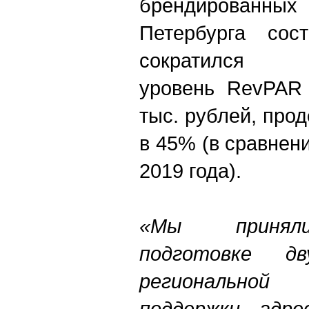
брендирован
Петербурга сос
сократил
уровень RevPAR 
тыс. рублей, про
в 45% (в сравнен
2019 года).
«Мы приня
подготовке д
региональной
поддержки, адре