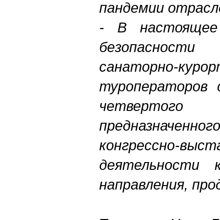
пандемии отрасл
- В настоящее
безопасности
санаторно-куро
туроператоров с
четвертог
предназначенн
конгрессно-выст
деятельности к
направления, про