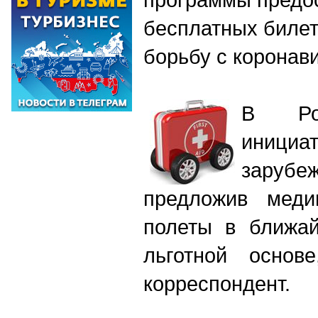
бесплатных билет
борьбу с коронав
В Рос
иници
зарубе
предложив меди
полеты в ближай
льготной основ
корреспондент.