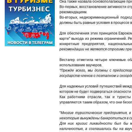
Она также назвала основополагающие при
Во-первых, восстановление активности от
рекомендациям.
Во-вторых, недискриминационный подход 
должны быть равные условия в процессе в
Для обеспечения этих принципов Евроком
карте" выхода из режима ограничений. Р
конкретные предприятия, национальны
рекомендации не являются строгими пре
Вестагер отметила четыре ключевые обл
использование ваучеров.
"Прежде всего, мы должны с предосто
государств-членов о поэтапном и скоорд
Для надежных условий путешествий между
котором не будет подвергаться опасности
Как работники отрасли, так и туристы
управляются таким образом, что они безо
"
Многие туристические предприятия, в 
некоторые вынуждены банкротиться в св
Для них кризис ликвидности был бы 
наличностью, а соглашались бы на вау