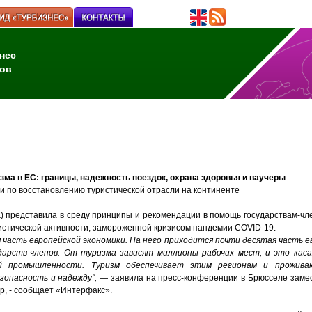
нес
ов
ма в ЕС: границы, надежность поездок, охрана здоровья и ваучеры
 по восстановлению туристической отрасли на континенте
) представила в среду принципы и рекомендации в помощь государствам-чл
истической активности, замороженной кризисом пандемии COVID-19.
 часть европейской экономики. На него приходится почти десятая часть е
дарств-членов. От туризма зависят миллионы рабочих мест, и это каса
ой промышленности. Туризм обеспечивает этим регионам и прожив
зопасность и надежду",
— заявила на пресс-конференции в Брюсселе заме
ер
,
- сообщает «Интерфакс».