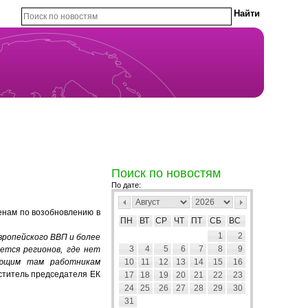
Поиск по новостям
По дате:
енам по возобновлению в
ПН
ВТ
СР
ЧТ
ПТ
СБ
ВС
1
2
вропейского ВВП и более
3
4
5
6
7
8
9
ется регионов, где нет
ающим там работникам
10
11
12
13
14
15
16
ститель председателя ЕК
17
18
19
20
21
22
23
24
25
26
27
28
29
30
31