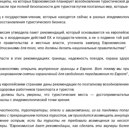
нципы, на которых Еврокомиссия планирует возобновление туристической де
расли при полной безопасности для туристов путем поэтапных мер, которые
к государствам-членам, которые находятся сейчас в разных эпидемиологи
осстановления туристического бизнеса.
иссия утвердила пакет рекомендаций, который основывается на европейск
ечь о координации действий ЕК и государств-членов, а не о подмене той р
е правительства и местные власти, уточнила зампред Еврокомиссии.
дписаниями для того, что должны делать национальные правительства"
.
асти в этих рекомендациях: границы, надежность поездок, охрана здор
рожностями открыть внутренние границы в Европе. Вот почему мы пр
инированном снятии ограничений для свободного передвижения по Европе
"
 европейскими странами даны рекомендации по поэтапному возобновлению 
 здоровье работников транспорта и туристов.
 должны быть уверены, что туристические места — достопримечательн
пасны с эпидемиологической точки зрения.
частности, туроператоры, отели и авиакомпании, из-за пандемии попал
язи с прекращением потока туристов, им приходится возмещать аннулиро
менее острым, если бы туристы не требовали возмещения за несос
черы. "Еврокомиссия дает рекомендации, как сделать эти ваучеры боле