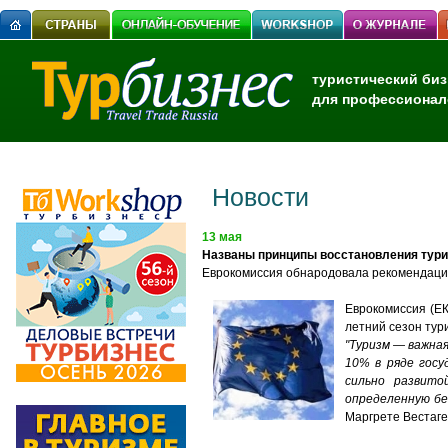
туристический биз
для профессионал
Новости
13 мая
Названы принципы восстановления туриз
Еврокомиссия обнародовала рекомендации
Еврокомиссия (ЕК
летний сезон тур
"Туризм — важная
10% в ряде госу
сильно развит
определенную бе
Маргрете Вестаг