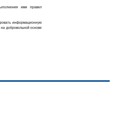
выполнения ими правил
нировать информационную
ю на добровольной основе