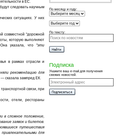
ятельности в ЕС.
 будут следовать научным
По месяцу и году:
ческих ситуациях. У них
По тексту:
ой совместной "дорожной
аботы, которую выполняют
 Она указала, что
"эти
овья в рамках отрасли и
Подписка
Укажите ваш e-mail для получения
иняли рекомендацию для
свежих новостей.
, — сказала зампред ЕК.
транспортной связи, при
ости, отели, рестораны
и в сложное положение,
вание заявок и билетов.
тоявшиеся путешествия
е привлекательными для