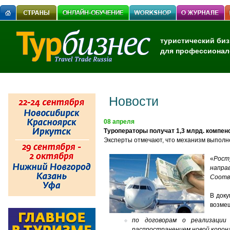
туристический биз
для профессионал
Новости
08 апреля
Туроператоры получат 1,3 млрд. компен
Эксперты отмечают, что механизм выполн
«
Рост
напра
Соотв
В доку
возмещ
по договорам о реализации
распространением новой корон