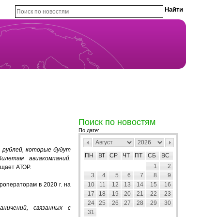
Поиск по новостям
По дате:
 рублей,
которые будут
ПН
ВТ
СР
ЧТ
ПТ
СБ
ВС
илетам авиакомпаний.
1
2
бщает АТОР.
3
4
5
6
7
8
9
роператорам в 2020 г. на
10
11
12
13
14
15
16
17
18
19
20
21
22
23
24
25
26
27
28
29
30
ничений, связанных с
31