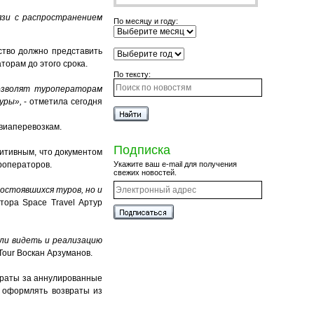
язи с распространением
По месяцу и году:
ство должно представить
торам до этого срока.
По тексту:
озволят туроператорам
туры»,
- отметила сегодня
виаперевозкам.
Подписка
итивным, что документом
уроператоров.
Укажите ваш e-mail для получения
свежих новостей.
остоявшихся туров, но и
тора Space Travel Артур
ли видеть и реализацию
Tour Воскан Арзуманов.
враты за аннулированные
и оформлять возвраты из