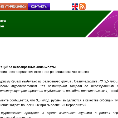
нес
ов
саций за невозвратные авиабилеты
ения нового правительственного решения пока что неясен
уризму будет выделено из резервного фонда Правительства РФ 3,5 млрд.
влены туроператорам для возмещения затрат по невозвратным б
етствующее распоряжение опубликовано на сайте правительства»,
- соо
менте сообщается, что 3,5 млрд. рублей выделяются в качестве субсидий ту
ение затрат, понесенных при выполнении мероприятий:
 туристского продукта в сфере выездного туризма в рамках огра
авирусной инфекции;