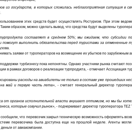
ов из государств, в которых сложилась неблагоприятная ситуация в св
.
ользованием этих средств будет осуществлять Ростуризм. При этом ведом
. Таким образом, можно сделать вывод, что средства будут выделены туропера
турпродукта составляет в среднем 50%; мы ожидаем, что субсидии п
 и помогут выполнить обязательства перед туристами за отмененные 
узова.
нимать заявки от туроператоров на возмещение их убытков по зарубежным а
поддержки турбизнесу пока непонятны. Однако участники рынка считают поз
ции в рамках договоров о реализации турпродукта, - отмечает Ассоциация т
нсированы расходы на авиабилеты не только в составе уже прошедших нес
на май и первую часть лета»,
- считает генеральный директор туропера
са от органов исполнительной власти внушает оптимизм, но мы бы хоте
знеса, которые озвучил рынок»,
- подчеркивает директор туроператора TEZ 
сообщили, что перевозчик закрыл техническую возможность оформлять воз
истеме перевозчика была доступна еще на прошлой неделе. Агенты могл
 деньги от авиакомпании.