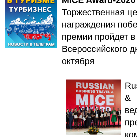
Торжественная ц
награждения побе
премии пройдет в
Всероссийского 
октября
Ru
&
ве
пр
к