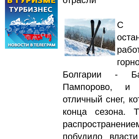
С с
ост
раб
гор
Болгарии - Б
Пампорово, и
отличный снег, к
конца сезона. 
распространение
побудило власти