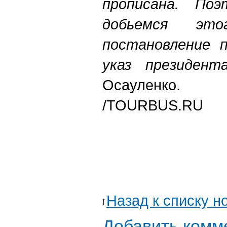
прописана. По
добьемся эт
постановление п
указ президент
Осауленко.
/
TOURBUS.RU
Назад к списку н
Добавить комм