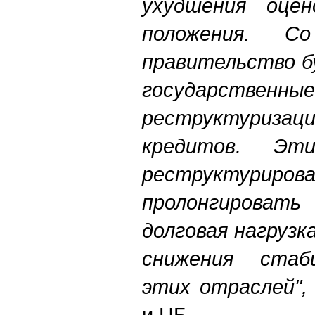
ухудшения оцен
положения. С
правительство б
государственны
реструктуриза
кредитов. Эт
реструкт
пролонгироват
долговая нагруз
снижения стаб
этих отраслей"
и ЦБ.