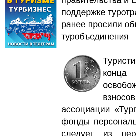
поддержке туротр
ранее просили о
туробъединения
Турист
конц
освоб
взносо
ассоциации «Тур
фонды персональ
следует из пер