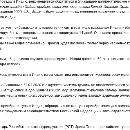
 поездку в Индию, рекомендуется обратиться в ближайшее дипломатическое 
ючая граждан Индии, прибывающих или посетивших Китай, Италию, Иран, 
евраля 2020 года, должны быть помещены на карантин в течение как мини
тва Индии.
оветует прибывающим путешественникам, в том числе гражданам Индии
,
избе
и могут быть помещены на карантин минимум на 14 дней. Оно также призвало 
антина по возвращении.
ы также будет ограничено. Проезд будет возможен только через несколько 
а.
ым, общее число случаев коронавируса в Индии достигло 60, что вызывает со
ард человек.
 туристических виз в Индию из-за карантина рекомендует туроператорам мен
ной страны с 13.03.2020 г. с туристическими целями не представляется в
им туристские продукты в Индию, осуществить туристам замену данного
уществить поиск иных решений, максимально учитывающих взаимные интер
е приобрели туры в Индию, обращаться по месту
их
приобретения для замены
и с гражданским законодательством Российской Федерации и законодательст
тарь Российского союза туриндустрии (РСТ) Ирина Тюрина, российские туро