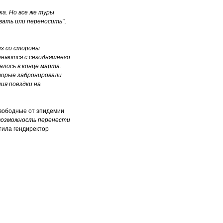
а. Но все же туры
овать или переносить"
,
из со стороны
еняются с сегодняшнего
алось в конце марта.
оторые забронировали
ия поездки на
свободные от эпидемии
 возможность перенести
етила гендиректор