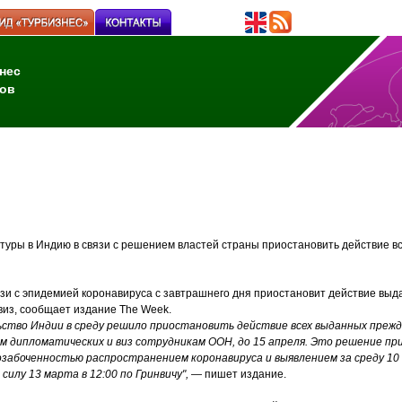
нес
ов
туры в Индию в связи с решением властей страны приостановить действие в
язи с эпидемией коронавируса с завтрашнего дня приостановит действие вы
виз, сообщает издание The Week.
ство Индии в среду решило приостановить действие всех выданных прежд
м дипломатических и виз сотрудникам ООН, до 15 апреля. Это решение при
забоченностью распространением коронавируса и выявлением за среду 10 
 силу 13 марта в 12
:
00 по Гринвичу",
— пишет издание.