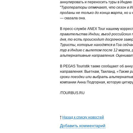
аннулировать и переносить туры в Индию и
"
Туроператоры отмечают, что сезон в Ин
проданы не только до конца марта, но и 
— сказала она.
В пресс-службе
ANEX
Tour
нашему корресп
правительства Индии, въезд российских 
дня, то есть происходит досрочное заве
Туристы, которые находятся в Гоа сейч
тур в Индию с вылетом после 12 марта,
альтернативные направления. Оценивать
В PEGAS Touristik также сообщают об анн
направления: Вьетнам, Таиланд.
«Также р
сроки поездки или выбрать альтернативн
компании Анна Подгорная, которую цитиру
/
TOURBUS.RU
Назад к списку новостей
Добавить комментарий