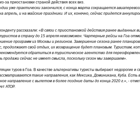
з-за приостановки страной действия всех виз.
дии уже практически закончился, с конца марта сокращается авиаперевозк
на апрель, и на майские праздники. И их, конечно, сейчас придется аннулир
онденту рассказали:
«В связи с приостановкой действия ранее выданных в
туристов в страну до 15 апреля невозможен. Чартерные рейсы на Гоа отм
ршение программ из Москвы и регионов. Завершение сезона ранее планиров
ас, продолжают свой отдых, их возвращение будет плановым. Туристам, к
 рекомендуется обратиться в туристическое агентство для переоформлен
 продажи сейчас не имеет смысла, поскольку сезон мы завершаем».
уляции туров в Гоа. В качестве альтернативы туристы выбирают недорогие и 
ассматриваются такие направления, как Мексика, Доминикана, Куба. Есть
ое направление с вылетом в более поздние даты до конца 2020 г.»
, - отм
ет АТОР.