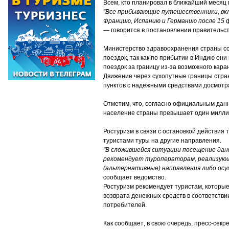
Всем, кто планировал в ближайший месяц
"Все прибывающие путешественники, вкл
Францию, Испанию и Германию после 15 ф
—
говорится в постановлении правительс
Министерство здравоохранения страны с
поездок, так как по прибытии в Индию он
поездок за границу из-за возможного кар
Движение через сухопутные границы стран
пунктов с надежными средствами досмотр
Отметим, что, согласно официальным данн
население страны превышает один милли
Ростуризм в связи с остановкой действия
туристами туры на другие направления.
"В сложившейся ситуации посещение дан
рекомендует туроператорам, реализующ
(альтернативные) направления либо ос
сообщает ведомство.
Ростуризм рекомендует туристам, которы
возврата денежных средств в соответстви
потребителей.
Как сообщает
,
в свою очередь
,
пресс-секре