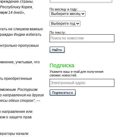
учреждение страны.
Республику Корея,
По месяцу и году:
мум 14 дней»,
гать не слишком важных
По тексту:
граждан Индии избегать
контрольно-пропускных
мнение, учитывая, что
Подписка
Укажите ваш e-mail для получения
свежих новостей.
ять приобретенные
озможным. Ростуризм
 направления на другие
есы обеих сторон",
—
 направления или
вом о защите прав
ператоры начали