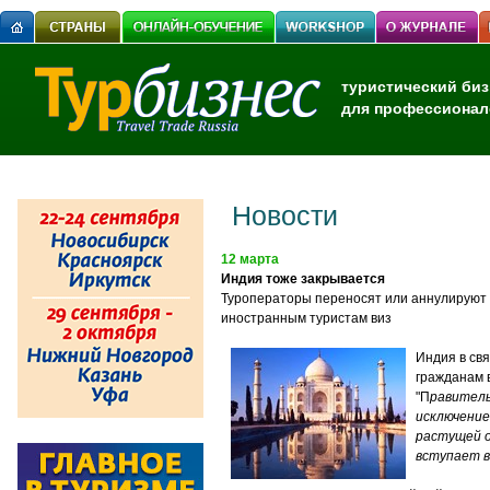
туристический биз
для профессионал
Новости
12 марта
Индия тоже закрывается
Туроператоры переносят или аннулируют 
иностранным туристам виз
Индия в св
гражданам 
"П
равитель
исключение
растущей о
вступает в