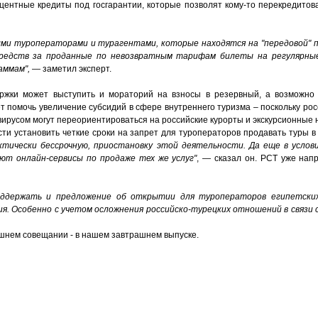
центные кредиты под госгарантии, которые позволят кому-то перекредитова
ыми туроператорами и турагентами, которые находятся на "передовой" п
средств за проданные по невозвратным тарифам билеты на регулярны
аммам",
— заметил эксперт.
ержки может выступить и мораторий на взносы в резервный, а возможно
т помочь увеличение субсидий в сфере внутреннего туризма – поскольку рос
ирусом могут переориентироваться на российские курорты и экскурсионные 
ти установить четкие сроки на запрет для туроператоров продавать туры 
ктически бессрочную
,
приостановку этой деятельности. Да еще в услови
ют онлайн-сервисы по продаже тех же услуг"
, — сказал он. РСТ уже нап
поддержать и предложение об открытии для туроператоров египетски
я. Особенно с учетом осложнения российско-турецких отношений в связи
яшнем совещании - в нашем завтрашнем выпуске.