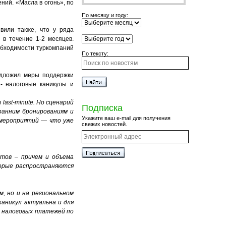
ений. «Масла в огонь», по
По месяцу и году:
вили также, что у ряда
 в течение 1-2 месяцев.
обходимости туркомпаний
По тексту:
едложил меры поддержки
- налоговые каникулы и
last-minute. Но сценарий
Подписка
ранним бронированиям и
Укажите ваш e-mail для получения
 мероприятий — что уже
свежих новостей.
тов – причем и объема
торые распространяются
м, но и на региональном
аникул актуальна и для
д налоговых платежей по