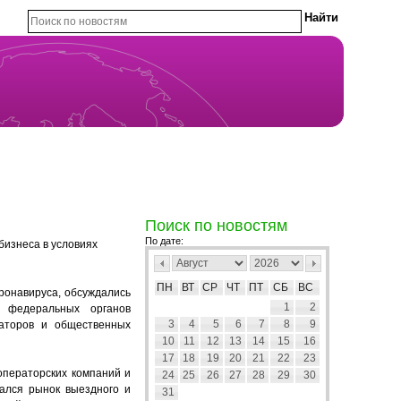
Поиск по новостям
По дате:
бизнеса в условиях
ПН
ВТ
СР
ЧТ
ПТ
СБ
ВС
оронавируса
,
обсуждались
1
2
й федеральных органов
3
4
5
6
7
8
9
раторов и общественных
10
11
12
13
14
15
16
17
18
19
20
21
22
23
операторских компаний и
24
25
26
27
28
29
30
ался рынок выездного и
31