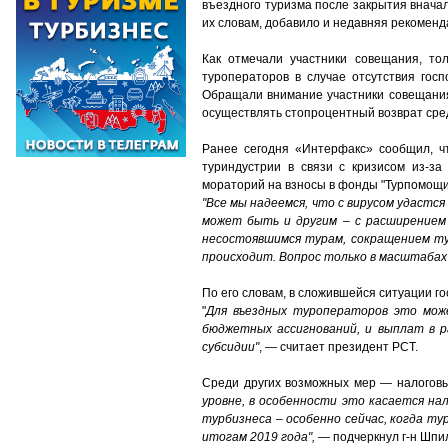
въездного туризма после закрытия вначал
их словам, добавило и недавняя рекомен
Как отмечали участники совещания, то
туроператоров в случае отсутствия гос
Обращали внимание участники совещани
осуществлять стопроцентный возврат сре
Ранее сегодня «Интерфакс» сообщил, ч
туриндустрии в связи с кризисом из-за
мораторий на взносы в фонды "Турпомощи
"Все мы надеемся, что с вирусом удастс
может быть и другим – с расширением 
несостоявшимся турам, сокращением ту
происходит. Вопрос только в масштабах
По его словам, в сложившейся ситуации г
"
Для въездных туроператоров это мож
бюджетных ассигнований, и выплат в р
субсидии"
, — считает президент РСТ.
Среди других возможных мер — налоговые 
уровне, в особенности
это касается
нал
турбизнеса – особенно сейчас, когда т
итогам 2019 года",
— подчеркнул г-н Шпи