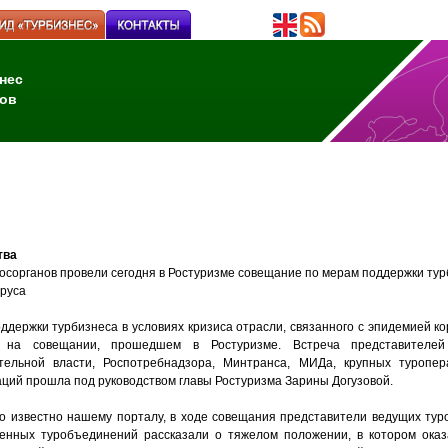
нес
ов
тва
осорганов провели сегодня в Ростуризме совещание по мерам поддержки тур
ируса
ддержки турбизнеса в условиях кризиса отрасли, связанного с эпидеми
е
й к
я на совещании, прошедшем в Рост
у
ризме. Встреча представителе
тельной власти, Роспотребнадзора, Минтранса, МИДа, крупных туропе
аций прошла под руководством главы Ростуризма Зарины Догузовой.
ло известно нашему порталу, в ходе совещания представители ведущих тур
енных туробъединений рассказали о тяжелом положении, в кото
ро
м оказ