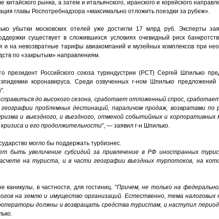
е китайского рынка, а затем и итал
ь
янского, иранского и корейского направл
дация главы Роспотребнадзора «максимально отложить поездки за рубеж».
лько убытки московских отелей уже достигли 17 млрд руб. Эксперты зая
поддержки существует в сложившихся условиях очевидный риск банкротств
я
и на невозвратные тарифы авиакомпаний и музейных комплексов при не
дств по «закрытым» направлениям.
то президент Российского союза туриндустрии (РСТ) Сергей Шпилько пр
 эпидемии коронавируса. Среди озвученны
х
г-
но
м Шпиль
к
о предложений 
".
я справиться до высокого сезона, сработает отложенный спрос, сработает 
географии проблемных дестинаций, параличом продаж, возвратами по 
ризма и выездного, и въездного, отменой событийных и корпоративных
 кризиса и его продолжительности
", — заявил г-н Шпилько.
осударство могло бы поддержать турбизнес.
ет быть увеличение субсидий за привлечение в РФ иностранных турис
асчете на туриста, и в части географии въездных турпотоков, на ко
каникулы, в частности, для гостиниц. "
Причем, не только на федерально
огов на землю и имущество организаций. Естественно, тема налоговых к
уроператоры должны и возвращать средства туристам, и наступил перио
лько.