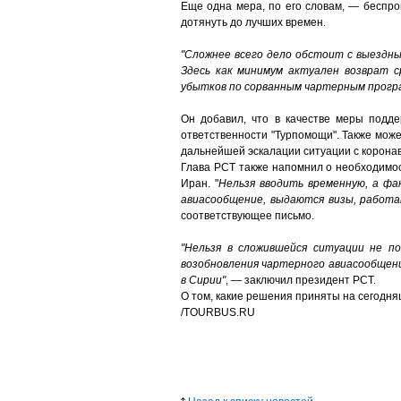
Еще одна мера, по его словам, — беспро
дотянуть до лучших времен.
"Сложнее всего дело обстоит с выездн
Здесь как минимум актуален возврат 
убытков по сорванным чартерным прогр
Он добавил, что в качестве меры подд
ответственности "Турпомощи". Также може
дальнейшей эскалации ситуации с коронав
Глава РСТ также напомнил о необходимос
Иран. "
Нельзя вводить временную, а фа
авиасообщение, выдаются визы, работа
соответствующее письмо.
"Нельзя в сложившейся ситуации не 
возобновления чартерного авиасообщени
в Сирии"
, — заключил президент РСТ.
О том, какие решения приняты на сегодн
/
TOURBUS.RU