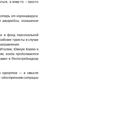
ться, а кому-то – просто
отерь от коронавируса.
е авиарейсы, погашение
 и в фонд персональной
сийские туристы в случае
направления.
в Италию, Южную Корею и
ях, когда продолжается
равил в Роспотребнадзор
х курортов — в смысле
 с обострением ситуации