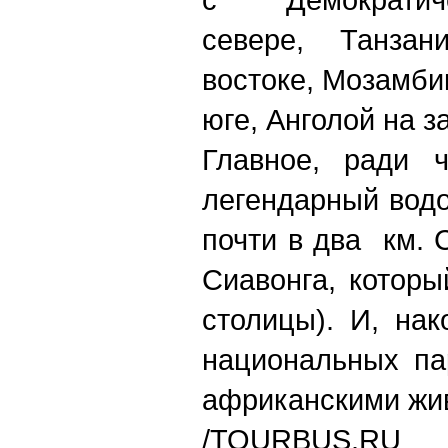
севере, Танзан
востоке, Мозамби
юге, Анголой на з
Главное, ради 
легендарный водо
почти в два км. 
Сиавонга, которы
столицы). И
, н
ак
национальных па
африканскими жи
/
TOURBUS.RU