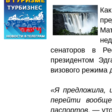
Ка
пре
Ма
не
сенаторов в Ре
президентом Эдг
визового режима 
«Я предложила, 
перейти вообще
паспортов
, — ут