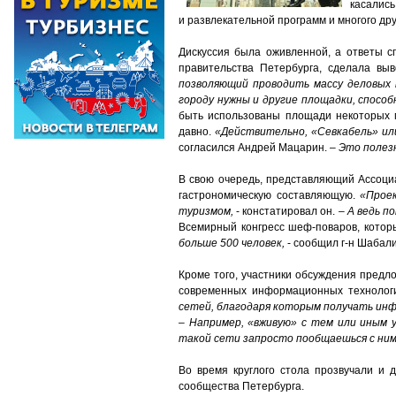
касались
и развлекательной программ и многого дру
Дискуссия была оживленной, а ответы с
правительства Петербурга, сделала вы
позволяющий проводить массу деловых
городу нужны и другие площадки, способ
быть использованы площади некоторых м
давно.
«Действительно, «Севкабель» ил
согласился Андрей Мацарин.
– Это полез
В свою очередь, представляющий Ассоци
гастрономическую составляющую.
«Прое
туризмом,
- констатировал он.
– А ведь п
Всемирный конгресс шеф-поваров, которы
больше 500 человек,
- сообщил г-н Шабали
Кроме того, участники обсуждения предл
современных информационных технолог
сетей, благодаря которым получать ин
–
Например, «вживую» с тем или иным 
такой сети запросто пообщаешься с ним
Во время круглого стола прозвучали и 
сообщества Петербурга.