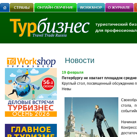
туристический биз
для профессионал
Новости
19 февраля
Петербургу не хватает площадок средн
К
руглый стол, посвященный обсуждению п
Невы
Своеобра
стола, 
событийн
Начиная
Конгрес
достаточ