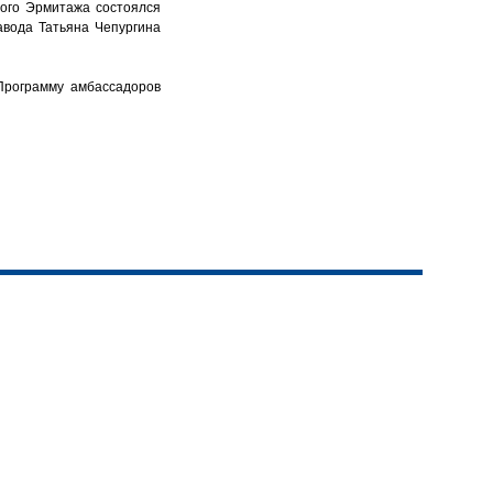
ного Эрмитажа состоялся
авода Татьяна Чепургина
 Программу амбассадоров