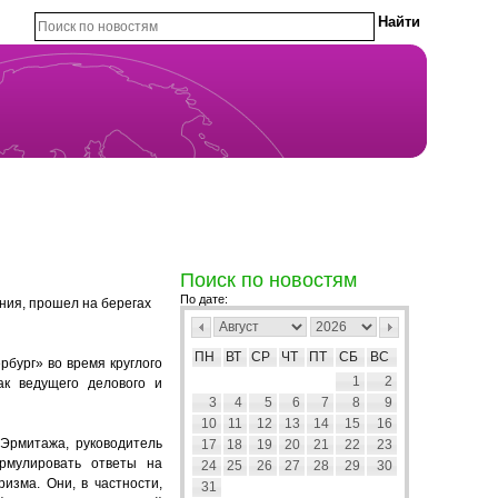
Поиск по новостям
По дате:
ния, прошел на берегах
ПН
ВТ
СР
ЧТ
ПТ
СБ
ВС
бург» во время круглого
1
2
ак ведущего делового и
3
4
5
6
7
8
9
10
11
12
13
14
15
16
 Эрмитажа, руководитель
17
18
19
20
21
22
23
рмулировать ответы на
24
25
26
27
28
29
30
изма. Они, в частности,
31