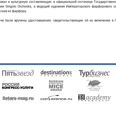
ржал и культурную составляющую: в официальной гостинице Государствен
ии Singolo Orchestra, а ведущий художник Императорского фарфорового з
атьев из фарфора.
речи были вручены удостоверения, свидетельствующие об их включении в