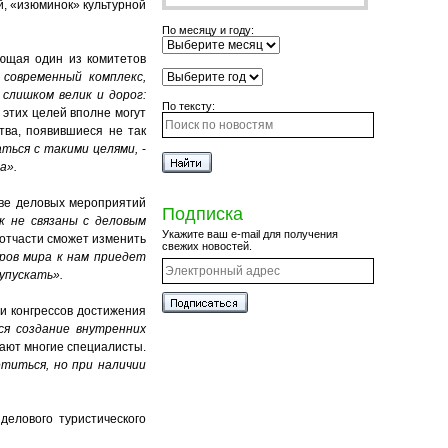
й, «изюминок» культурной
По месяцу и году:
яющая один из комитетов
 современный комплекс,
 слишком велик и дорог:
По тексту:
 этих целей вполне могут
тва, появившиеся не так
ться с такими целями,
-
а».
аве деловых мероприятий
Подписка
к не связаны с деловым
Укажите ваш e-mail для получения
отчасти сможет изменить
свежих новостей.
ров мира к нам приедет
упускать».
и конгрессов достижения
ся создание внутренних
итают многие специалисты.
титься, но при наличии
делового туристического