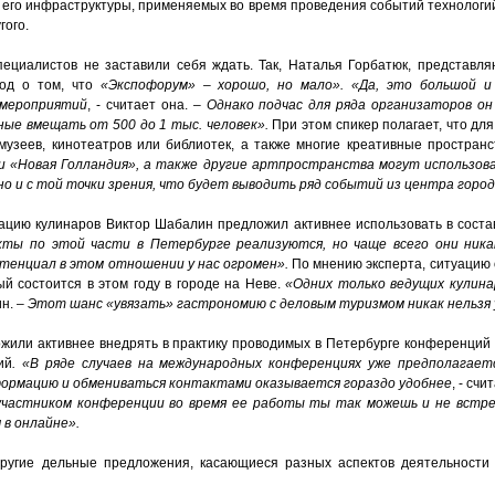
 его инфраструктуры, применяемых во время проведения событий технологи
гого.
пециалистов не заставили себя ждать. Так, Наталья Горбатюк, представл
вод о том, что
«Экспофорум» – хорошо, но мало».
«Да, это большой и
 мероприятий
, - считает она. –
Однако подчас для ряда организаторов он
ные вмещать от 500 до 1 тыс. человек».
При этом спикер полагает, что для
узеев, кинотеатров или библиотек, а также многие креативные пространс
и «Новая Голландия», а также другие артпространства могут использова
но и с той точки зрения, что будет выводить ряд событий из центра город
ацию кулинаров Виктор Шабалин предложил активнее использовать в сост
кты по этой части в Петербурге реализуются, но чаще всего они ника
отенциал в этом отношении у нас огромен».
По мнению эксперта, ситуацию 
й состоится в этом году в городе на Неве.
«Одних только ведущих кулина
н. –
Этот шанс «увязать» гастрономию с деловым туризмом никак нельзя 
ожили активнее внедрять в практику проводимых в Петербурге конференций 
ий
. «В ряде случаев на международных конференциях уже предполагает
формацию и обмениваться контактами оказывается гораздо удобнее
, - сч
участником конференции во время ее работы ты так можешь и не встре
 в онлайне».
другие дельные предложения, касающиеся разных аспектов деятельности 