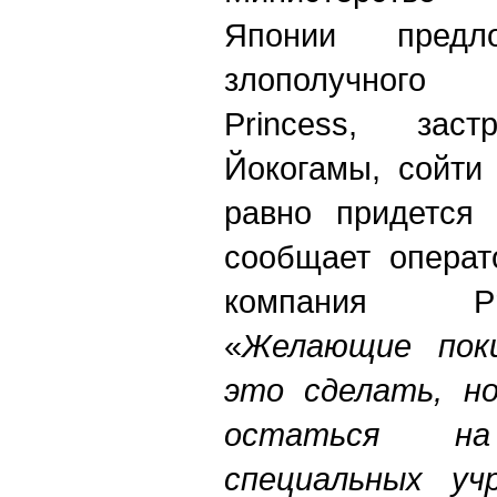
Японии предл
злополучного
Princess, зас
Й
ок
о
гамы, сойти
равно придется 
сообщает операт
компания Pr
«
Желающие пок
это сделать, н
остаться н
специальных уч