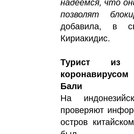
надеемся, что о
позволят блоки
добавила
,
в сво
Кириакидис.
Турист из 
коронавирусом
Бали
На индонезийс
проверяют инфор
остров китайском
был диаг