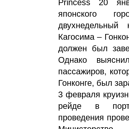
Princess 20 ян
японского г
двухнедельный 
Кагосим
а –
Гонко
должен был заве
Однако выясни
пассажиров, кото
Гонконге, был за
3 февраля круизн
рейде в по
проведения прове
Министерство