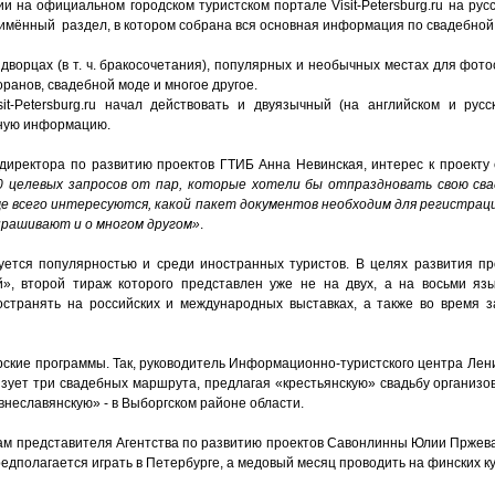
и на официальном городском туристском портале Visit-Petersburg.ru на рус
имённый раздел, в котором собрана вся основная информация по свадебной
дворцах (в т. ч. бракосочетания), популярных и необычных местах для фото
ранов, свадебной моде и многое другое.
t-Petersburg.ru нача
л
действовать и двуязычный (на английском и русско
ную информацию.
директора по развитию проектов ГТИБ Анна Невинская, интерес к проекту 
0 целевых запросов от пар, которые хотели бы отпраздновать свою сва
 всего интересуются, какой пакет документов необходим для регистрации
прашивают и о многом другом»
.
зуется популярностью и среди иностранных туристов. В целях развития п
», второй тираж которого представлен уже не на двух, а на восьми яз
ространять на российских и международных выставках, а также во время 
рские программы. Так, руководитель Информационно-туристского центра Лен
изует три свадебных маршрута, предлагая «крестьянскую» свадьбу организо
внеславянскую» - в Выборгском районе области.
вам представителя Агентства по развитию проектов Савонлинны Юлии Пржева
дполагается играть в Петербурге, а медовый месяц проводить на финских к