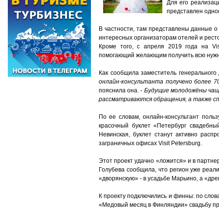
Для его реализаци
представлен одно
В частности, там представлены данные о 
интересных организаторам отелей и ресто
Кроме того, с апреля 2019 года на Visi
помогающий желающим получить всю нуж
Как сообщила заместитель генерального 
онлайн-консультанта получено более 7
пояснила она. -
Будущие молодожёны чаще
рассматриваются обращения, а также с
По ее словам, онлайн-консультант поль
красочный буклет «Петербург свадебный
Невинская, буклет станут активно расп
заграничных офисах Visit Petersburg.
Этот проект удачно «ложится» и в партне
Голубева сообщила, что регион уже реал
«дворянскую» - в усадьбе Марьино, а «дре
К проекту подключились и финны: по сло
«Медовый месяц в Финляндии» свадьбу пре