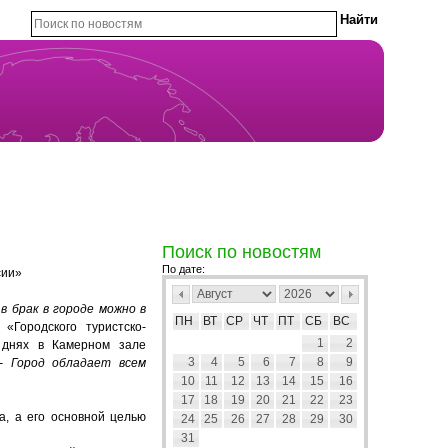
Поиск по новостям
По дате:
сии»
в брак в городе можно в
ПН
ВТ
СР
ЧТ
ПТ
СБ
ВС
 «Городского туристско-
1
2
 днях в Камерном зале
3
4
5
6
7
8
9
- Город обладает всем
10
11
12
13
14
15
16
17
18
19
20
21
22
23
а, а его основной целью
24
25
26
27
28
29
30
31