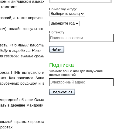
ском и английском языках
 тематике.
По месяцу и году:
сессий, а также перечень
м) онлайн-консультант,
По тексту:
есть. «
По линии работы
дьбу в городе на Неве,
-
 свадьбы, в какие сроки
Подписка
Укажите ваш e-mail для получения
роекта ГТИБ выпустило и
свежих новостей.
ыках. Как пояснила Анна
зарубежных роуд-шоу и в
инградской области Ольга
вать в деревне Мандроги,
льской, в рамках проекта
урортах.