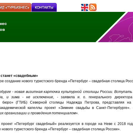
нес
ов
г станет «свадебным»
ное создание
нового туристского бренда «Петербург – свадебная столица Рос
бурге - новая визитная карточка культурной столицы России. Вступать 
да, и зима - не исключение,
- заявила и. о. генерального директора
о бюро» (ГТИБ)
С
еверной столицы Надежда Петрова, представляя на
а
кадемической
к
апеллы проект «Зимние свадьбы в Санкт-Петербурге».
их организации и проведения потенциалом».
 проект «Петербург свадебный» реализуется в городе на Неве с 2018 год
 нового туристского бренда «Петербург – свадебная столица России».