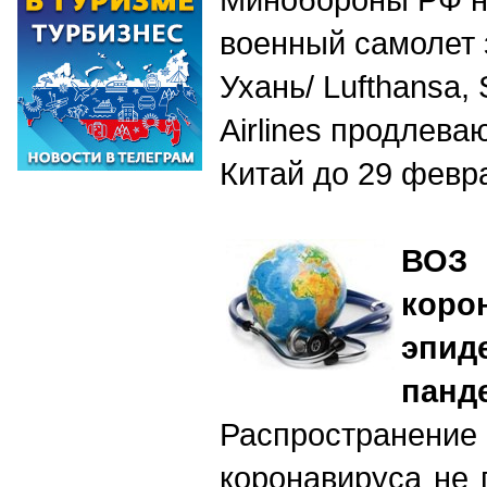
военный самолет 
Ухань/ Lufthansa,
Airlines продлева
Китай до 29 февр
ВОЗ 
коро
эпи
панд
Распростране
коронавируса не 