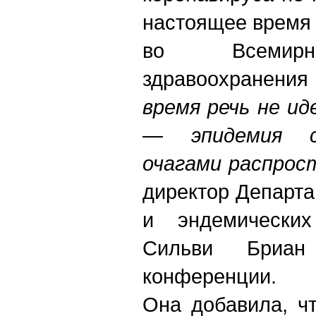
настоящее время
во Всемирн
здравоохранения 
время речь не ид
— эпидемия с
очагами распрос
директор
Д
епарта
и эндемически
Сильви Бриа
конференции.
Она добавила, ч