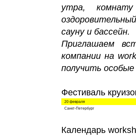
утра, комнат
оздоровительный
сауну и бассейн.
Приглашаем вс
компании на wor
получить особые
Фестиваль
к
руизо
20 февраля
Санкт-Петербург
Календарь
w
orks