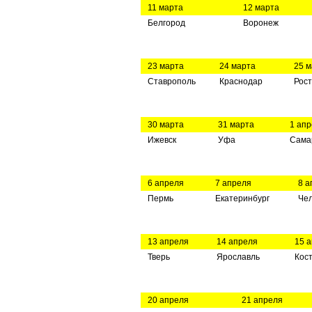
11 марта
12 марта
Белгород
Воронеж
23 марта
24 марта
25 
Ставрополь
Краснодар
Рост
30 марта
31 марта
1 ап
Ижевск
Уфа
Сама
6 апреля
7 апреля
8 
Пермь
Екатеринбург
Че
13 апреля
14 апреля
15 
Тверь
Ярославль
Кос
20 апреля
21 апреля