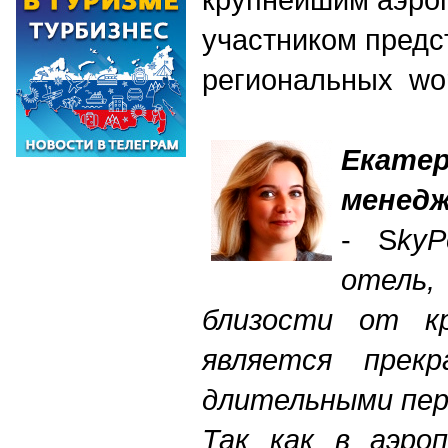
участником предс
региональных wor
Екат
менедж
- S
ky
отель
близости от кр
является прек
длительными пе
Так как в аэро