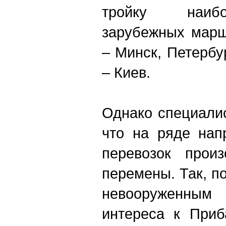
тройку наиб
зарубежных марш
– М
инск, Петербу
– К
иев.
Однако специалис
что на ряде нап
перевозок прои
перемены. Так, п
невооруженным 
интереса к Приб