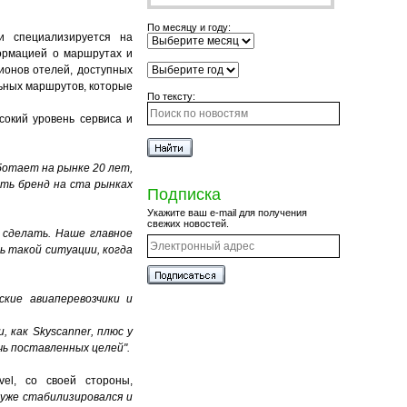
По месяцу и году:
 и специализируется на
формацией о маршрутах и
ионов отелей, доступных
льных маршрутов, которые
По тексту:
сокий уровень сервиса и
отает на рынке 20 лет,
ить бренд на cта рынках
Подписка
Укажите ваш e-mail для получения
свежих новостей.
 сделать. Наше главное
ь такой ситуации, когда
кие авиаперевозчики и
и
, как Sk
yscanner
,
плюс у
чь поставленных целей".
vel, со своей стороны,
 уже стабилизировался и