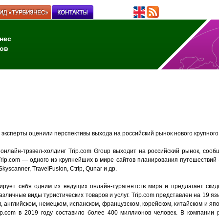
нес
ов
 эксперты оценили перспективы выхода на российский рынок нового крупного
онлайн-трэвел-холдинг Trip.com
Group
выходит на российский рынок,
сооб
rip.com — одного из крупнейших в мире сайтов планирования путешествий 
kyscanner, TravelFusion, Ctrip, Qunar и др.
нирует себя одним из ведущих онлайн-турагентств мира и предлагает скид
зличные виды туристических товаров и услуг. Trip.com представлен на 19 яз
м, английском, немецком, испанском, французском, корейском, китайском и яп
ip.com в 2019 году составило более 400 миллионов человек. В компании