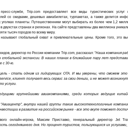
пресс-службе, Trip.com предоставляет все виды туристических услуг
лей со скидками, дешевых авиабилетах, турпакетах, а также делится ин
 уголках планеты. Путешественники могут выбирать из более чем 1,2 милл
в двухстах странах и регионах. На сайте представлены два миллиона уника
яти тысяч городов по всему миру.
 называют глобальный охват и привлекательные цены. Кроме того, это вы
идов, директор по России компании Trip.com,
рассказал: "
Наша компания раб
ии глобальной экспансии. В наших планах в ближайшие пару лет представ
 с 30-ю.
цель - стать одним из лидирующих OTA.
И мы уверены, что сможем это
ervice,
клиент получает весь сервис за свои деньги
,
и не может возникнут
то услуги.
дущими крупнейшими авиакомпаниями, среди которых ведущие китайс
 "Авиацентр", внутри нашей группы такие высокотехнологичные компан
и
вестиции в развитие на российском рынке - все это вкупе поможет дости
го онлайн-игрока, Максим Приставко, генеральный директор Jet Tra
сть сегодняшнего дня. Но процент туристов, пользующихся их услугами,