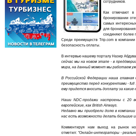
сотрудников.
Как отмечают в 
бронировании оте
самых интересных
для бронирования 
соединяют более п
Среди преимуществ Trip.com в компании
безопасность оплаты.
В интервью нашему порталу Назир Абдувах
сейчас мы на новом этапе - в преддвер
мира, на данный момент мы работаем уже
В Российской Федерации наша главная 
преимущество перед конкурентами - full s
ему придется вносить доплату за какие-
Наши NDC-продаж
и
настроены с 20 ве
европейские, как British Airw
ays
.
Недавно мы приобрели долю в компании
нас есть возможности делать большие ин
Комментируя нам выход на рынок ново
отметил:
"Онлайн-интеграторы - реально