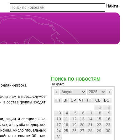
Поиск по новостям
По дате:
 онлайн-игрока
щили нам в пресс-службе
ПН
ВТ
СР
ЧТ
ПТ
СБ
ВС
- в состав группы входят
1
2
3
4
5
6
7
8
9
ки, акции и специальные
10
11
12
13
14
15
16
ыках, а служба поддержки
17
18
19
20
21
22
23
онском. Число глобальных
24
25
26
27
28
29
30
 работают свыше 30 тыс.
31