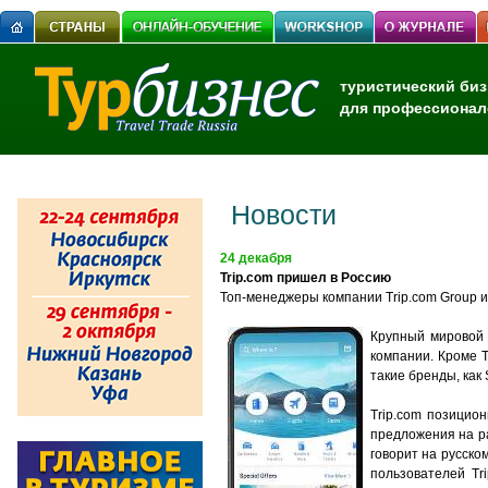
туристический биз
для профессионал
Новости
24 декабря
Trip.com пришел в Россию
Топ-менеджеры компании
Trip.com
Group и
Крупный мировой 
компании. Кроме T
такие бренды, как S
Trip.com позицио
предложения на ра
говорит на русско
пользователей Tr