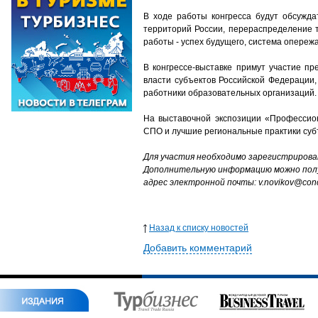
В ходе работы конгресса будут обсужда
территорий России, перераспределение 
работы - успех будущего, система опере
В конгрессе-выставке примут участие п
власти субъектов Российской Федерации,
работники образовательных организаций.
На выставочной экспозиции «Профессио
СПО и лучшие региональные практики 
Для участия необходимо зарегистриров
Дополнительную информацию можно получ
адрес электронной почты: v.novikov@conc
Назад к списку новостей
Добавить комментарий