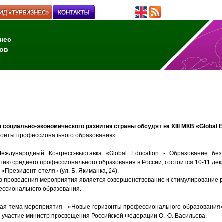
нес
ов
 социально-экономического развития страны обсудят на XIII МКВ «Global E
изонты профессионального образования»
 Международный Конгресс-выставка «Global Education - Образование бе
тию среднего профессионального образования в России, состоится 10-11 дека
 «Президент-отеля» (ул. Б. Якиманка, 24).
 проведения мероприятия является совершенствование и стимулирование р
ссионального образования.
ая тема мероприятия - «Новые горизонты профессионального образования».
т участие министр просвещения Российской Федерации О. Ю. Васильева.