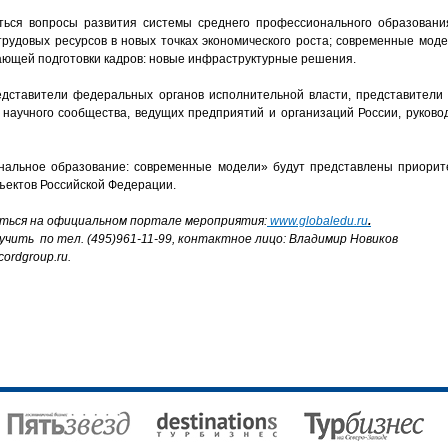
ться вопросы развития системы среднего профессионального образовани
трудовых ресурсов в новых точках экономического роста; современные мо
жающей подготовки кадров: новые инфраструктурные решения.
редставители федеральных органов исполнительной власти, представители
 научного сообщества, ведущих предприятий и организаций России, руково
нальное образование: современные модели» будут представлены приорит
субъектов Российской Федерации.
аться на официальном портале мероприятия:
www.globaledu.ru
.
ить по тел. (495)961-11-99, контактное лицо: Владимир Новиков
ordgroup.ru.