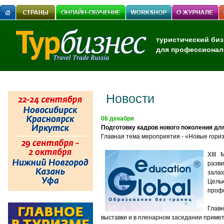
туристический биз
для профессионал
Новости
06 декабря
Подготовку кадров нового поколения для
Главная тема мероприятия - «Новые гор
XIII
разви
залах
Целью
профе
Главн
выставки и в пленарном заседании приме