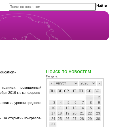
Поиск по новостям
ducation»
По дате:
з границ», посвященный
ПН
ВТ
СР
ЧТ
ПТ
СБ
ВС
бря 2019 г. в конференц-
1
2
3
4
5
6
7
8
9
азвития уровня среднего
10
11
12
13
14
15
16
17
18
19
20
21
22
23
 На открытии конгресса-
24
25
26
27
28
29
30
31