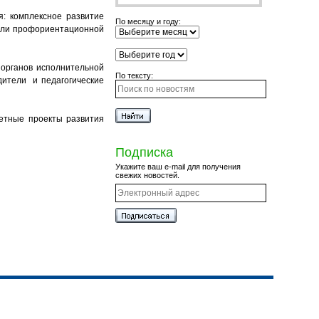
я: комплексное развитие
По месяцу и году:
дели профориентационной
 органов исполнительной
По тексту:
дители и педагогические
етные проекты развития
Подписка
Укажите ваш e-mail для получения
свежих новостей.