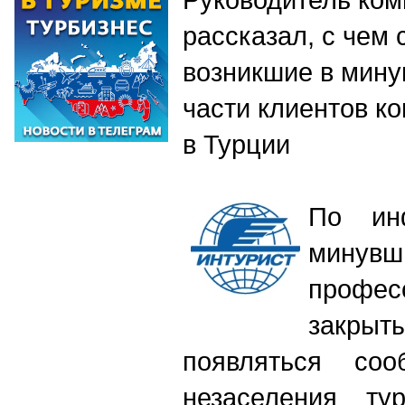
рассказал, с чем
возникшие в мин
части клиентов к
в Турции
По ин
минув
профес
закры
появляться со
незаселения тур