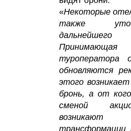
«
Некоторые отел
также уто
дальнейшего 
Принимающ
туроператора о
обновляются рек
этого возникает
бронь, а от ког
сменой акци
возникаю
трансформации 